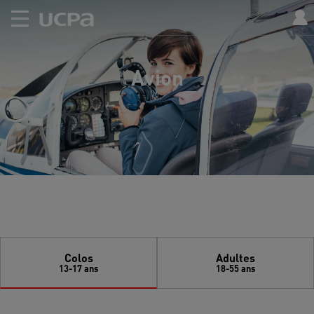
Avion
Colos
Adultes
13-17 ans
18-55 ans