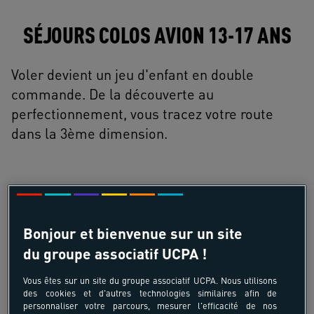
SÉJOURS COLOS AVION 13-17 ANS
Voler devient un jeu d'enfant en double
commande. De la découverte au
perfectionnement, vous tracez votre route
dans la 3ème dimension.
LES + UCPA
Bonjour et bienvenue sur un site
du groupe associatif UCPA !
Les émotions du vol partagé en groupe
Vous êtes sur un site du groupe associatif UCPA. Nous utilisons
Du matériel de qualité
des cookies et d'autres technologies similaires afin de
personnaliser votre parcours, mesurer l'efficacité de nos
Une ambiance autour de l'aéronautique