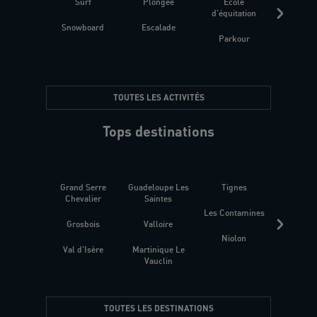
Surf
Plongée
Ecole
Raquet
d'équitation
Snowboard
Escalade
Fitness 
Parkour
être
TOUTES LES ACTIVITÉS
Tops destinations
Grand Serre
Guadeloupe Les
Tignes
Sén
Chevalier
Saintes
Les Contamines
Croat
Grosbois
Valloire
Niolon
Hyèr
Val d'Isère
Martinique Le
Presqu
Vauclin
TOUTES LES DESTINATIONS