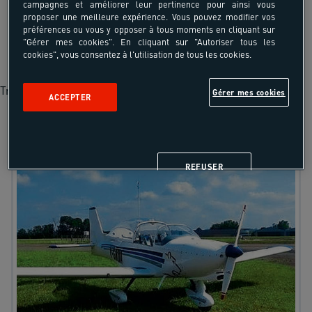
campagnes et améliorer leur pertinence pour ainsi vous
proposer une meilleure expérience. Vous pouvez modifier vos
Un encadrement pro et attentif
préférences ou vous y opposer à tous moments en cliquant sur
La sécurité comme maître-mot de votre
"Gérer mes cookies". En cliquant sur "Autoriser tous les
cookies", vous consentez à l'utilisation de tous les cookies.
séjour.
Trustpilot
Gérer mes cookies
ACCEPTER
REFUSER