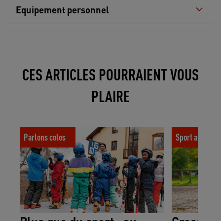
Equipement personnel
CES ARTICLES POURRAIENT VOUS
PLAIRE
Plus que du sport : au cœur de la
Cross équitati
Parlons colos
Sport au quoti
posture éducative des moniteurs UCPA
conseils pour