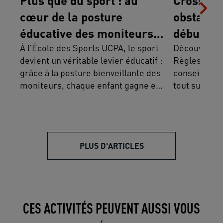
Plus que du sport : au
Cross équ
cœur de la posture
obstacles
éducative des moniteurs
débuter
UCPA
À l’École des Sports UCPA, le sport
Découvrez le
devient un véritable levier éducatif :
Règles du co
grâce à la posture bienveillante des
conseils pou
moniteurs, chaque enfant gagne en
tout sur cet
confiance, en autonomie et
s’épanouit à son rythme. Bien plus
que des vacances sportives, les
colos UCPA offrent une expérience
PLUS D'ARTICLES
humaine et éducative où le plaisir,
le collectif et le respect de chacun
sont au cœur du projet.
CES ACTIVITÉS PEUVENT AUSSI VOUS