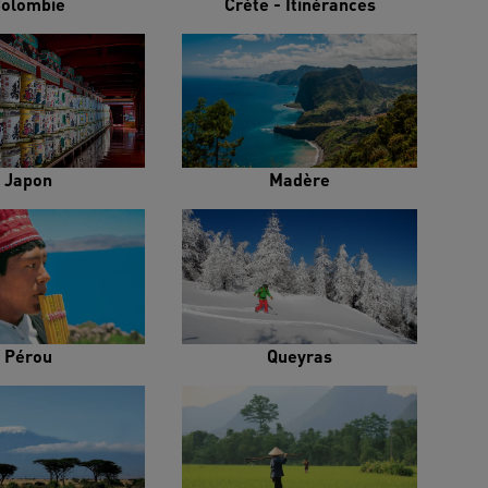
olombie
Crète - Itinérances
Japon
Madère
Pérou
Queyras