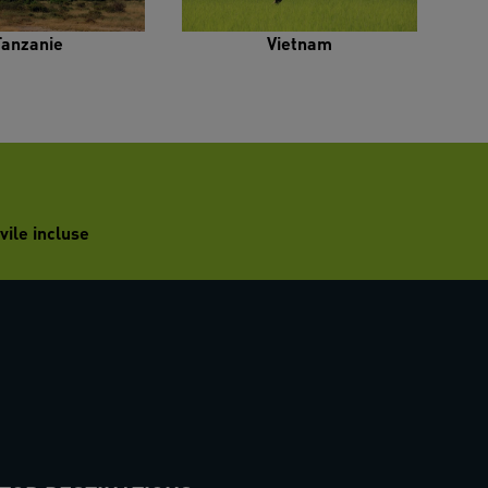
Tanzanie
Vietnam
vile incluse