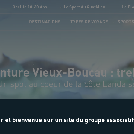
Onelife 18-30 Ans
Le Sport Au Quotidien
Le Bl
DESTINATIONS
TYPES DE VOYAGE
SPORT
nture Vieux-Boucau : tr
Un spot au coeur de la côte Landais
r et bienvenue sur un site du groupe associatif