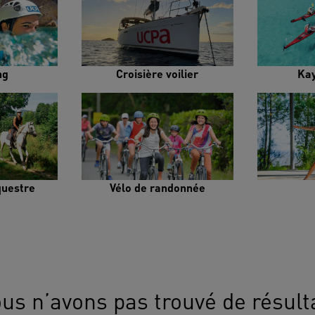
ng
Croisière voilier
Ka
uestre
Vélo de randonnée
us n’avons pas trouvé de résult