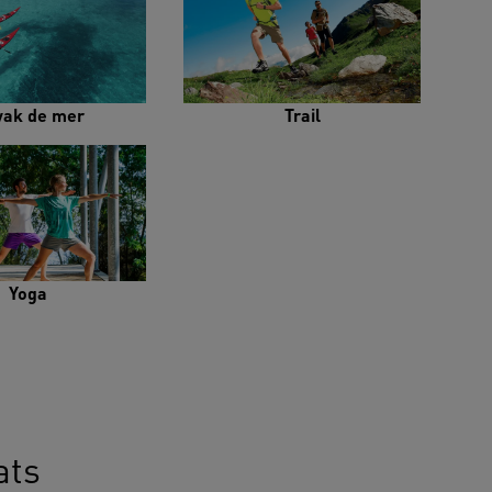
yak de mer
Trail
Yoga
ats