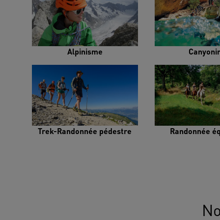
Alpinisme
Canyoni
Trek-Randonnée pédestre
Randonnée éq
No