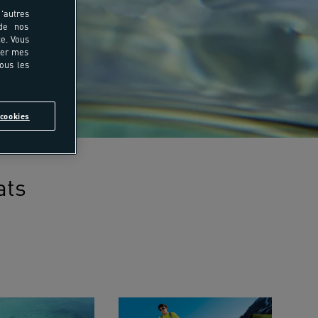
'autres
 de nos
e. Vous
rer mes
tous les
cookies
ats