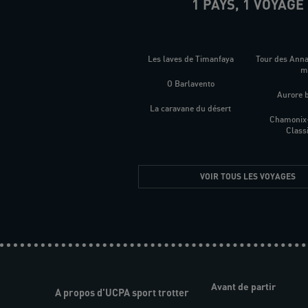
1 PAYS, 1 VOYAGE
Les laves de Timanfaya
Tour des Ann
O Barlavento
Aurore 
La caravane du désert
Chamonix
Class
VOIR TOUS LES VOYAGES
Avant de partir
A propos d'UCPA sport trotter