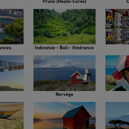
Pruno (Haute-Corse)
C
rances
Indonésie - Bali - Itinérance
Norvège