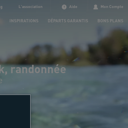
og
L'association
Aide
Mon Compte
S
INSPIRATIONS
DÉPARTS GARANTIS
BONS PLANS
ek, randonnée
e