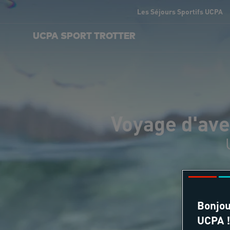
Les Séjours Sportifs UCPA
UCPA SPORT TROTTER
Voyage d'ave
Bonjou
UCPA !