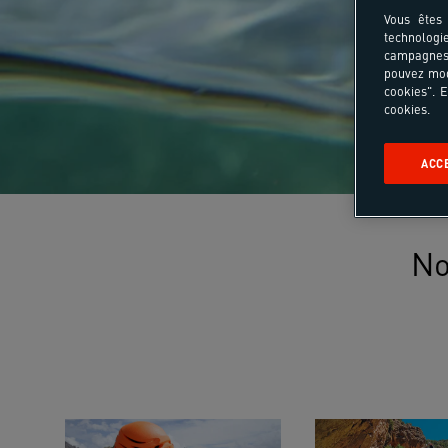
Vous êtes 
technologi
campagnes 
pouvez mod
cookies". E
cookies.
ACC
No