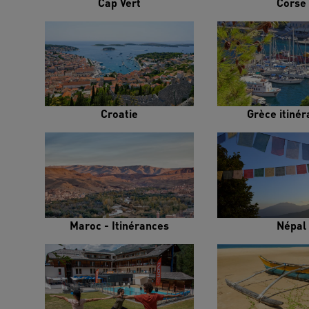
Cap Vert
Corse
Croatie
Grèce itiné
Maroc - Itinérances
Népal