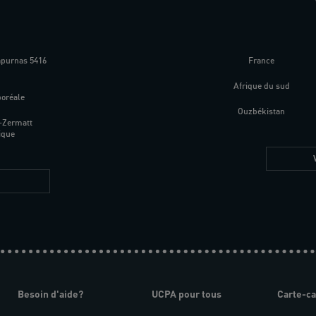
apurnas 5416
France
m
Afrique du sud
boréale
Ouzbékistan
-Zermatt
ique
Besoin d'aide?
UCPA pour tous
Carte-c