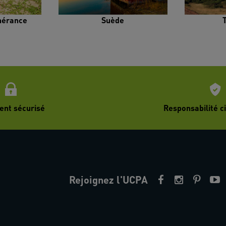
inérance
Suède
ent sécurisé
Responsabilité ci
Rejoignez l'UCPA