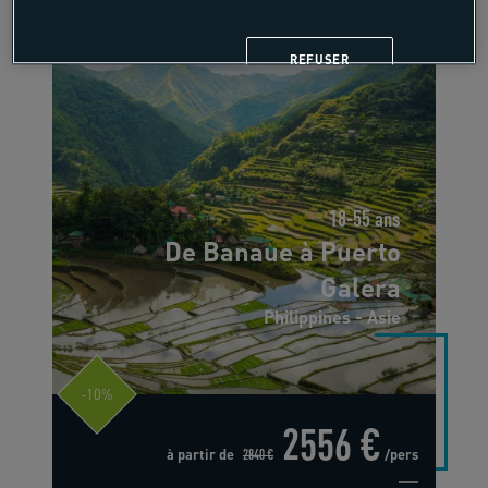
REFUSER
18-55 ans
De Banaue à Puerto
Galera
Philippines - Asie
-10%
2556 €
à partir de
2840 €
/pers