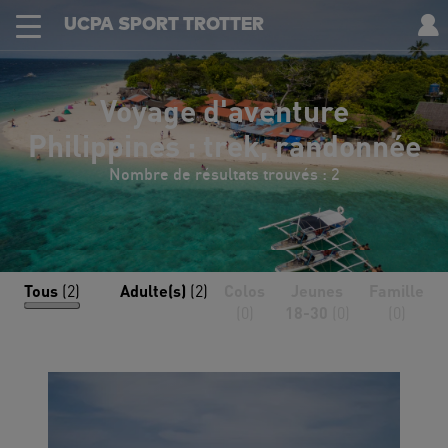
UCPA SPORT TROTTER
Voyage d'aventure
Philippines : trek, randonnée
Nombre de résultats trouvés : 2
Tous
(2)
Adulte(s)
(2)
Colos
Jeunes
Famille
(0)
18-30
(0)
(0)