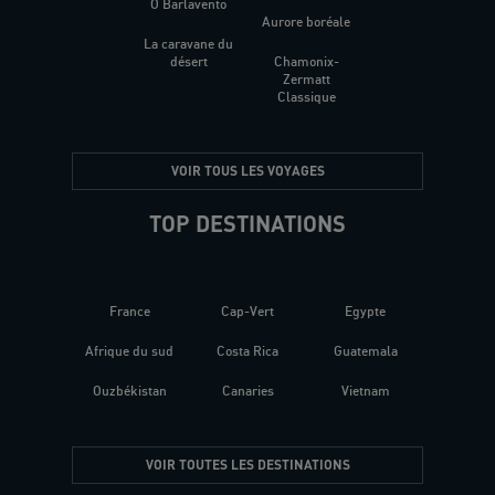
O Barlavento
Aurore boréale
La caravane du
désert
Chamonix-
Zermatt
Classique
VOIR TOUS LES VOYAGES
TOP DESTINATIONS
France
Cap-Vert
Egypte
Afrique du sud
Costa Rica
Guatemala
Ouzbékistan
Canaries
Vietnam
VOIR TOUTES LES DESTINATIONS