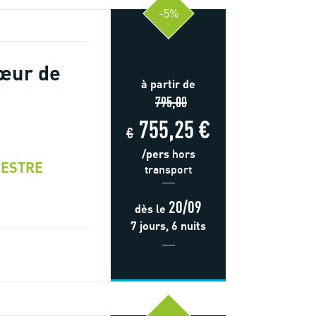
-5%
œur de
à partir de
795,00
755,25 €
€
/pers
hors
ESTRE
transport
20/09
dès
le
7 jours, 6 nuits