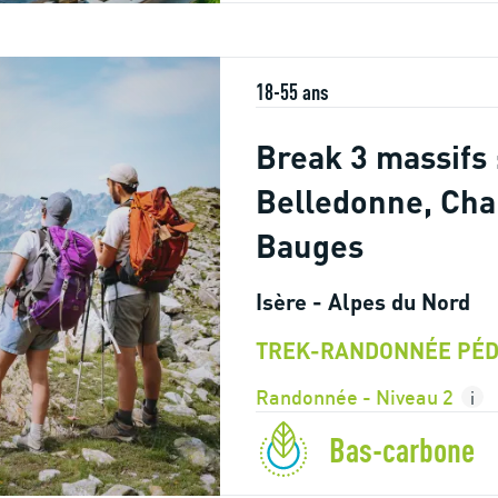
18-55 ans
Break 3 massifs 
Belledonne, Cha
Bauges
Isère - Alpes du Nord
TREK-RANDONNÉE PÉD
Randonnée - Niveau 2
i
Bas-carbone