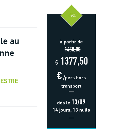
-5%
le au
à partir de
1450,00
onne
1377,50
€
€
/pers
hors
ESTRE
transport
13/09
dès
le
14 jours, 13 nuits