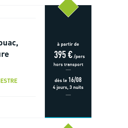
ouac,
à partir de
395 €
ure
/pers
hors transport
16/08
ESTRE
dès
le
4 jours, 3 nuits