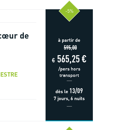
-5%
cœur de
à partir de
595,00
565,25 €
€
/pers
hors
ESTRE
transport
13/09
dès
le
7 jours, 6 nuits