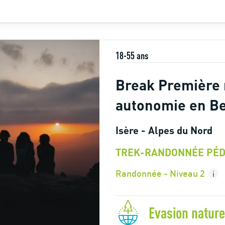
18-55 ans
Break Première 
autonomie en B
Isère - Alpes du Nord
TREK-RANDONNÉE PÉD
Randonnée - Niveau 2
i
Evasion nature