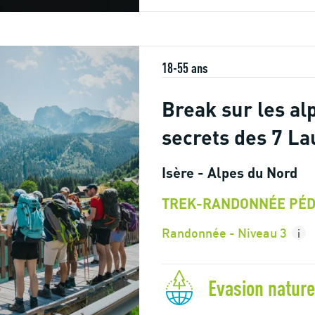
18-55 ans
Break sur les al
secrets des 7 La
Isère - Alpes du Nord
TREK-RANDONNÉE PÉD
Randonnée - Niveau 3
i
Evasion nature