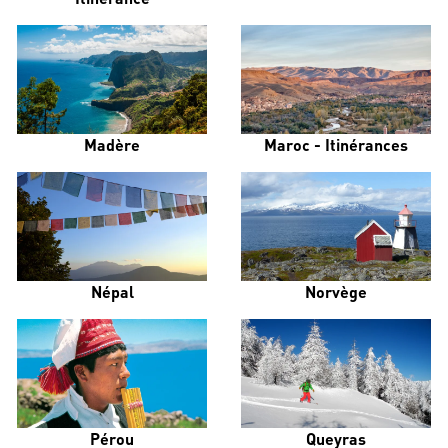
Madère
Maroc - Itinérances
Népal
Norvège
Pérou
Queyras