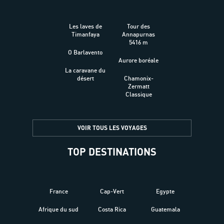
Les laves de
Tour des
Timanfaya
Annapurnas
5416 m
O Barlavento
Aurore boréale
La caravane du
désert
Chamonix-
Zermatt
Classique
VOIR TOUS LES VOYAGES
TOP DESTINATIONS
France
Cap-Vert
Egypte
Afrique du sud
Costa Rica
Guatemala