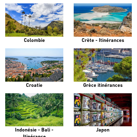
Colombie
Crète - Itinérances
Croatie
Grèce itinérances
Indonésie - Bali -
Japon
Itinérance