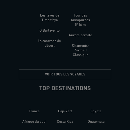
Les laves de
Tour des
Timanfaya
Annapurnas
5416 m
O Barlavento
Aurore boréale
La caravane du
désert
Chamonix-
Zermatt
Classique
VOIR TOUS LES VOYAGES
TOP DESTINATIONS
France
Cap-Vert
Egypte
Afrique du sud
Costa Rica
Guatemala