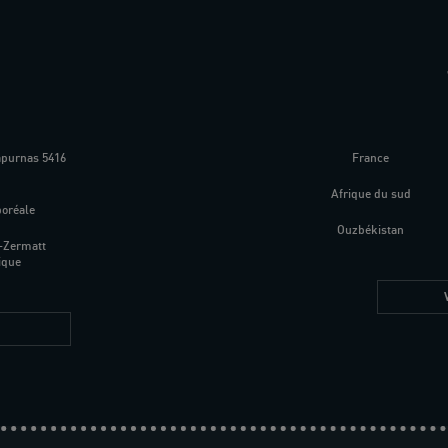
apurnas 5416
France
m
Afrique du sud
boréale
Ouzbékistan
-Zermatt
ique