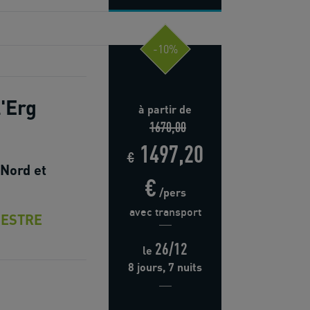
-10%
'Erg
à partir de
1670,00
1497,20
€
 Nord et
€
/pers
avec transport
ESTRE
26/12
le
8 jours, 7 nuits