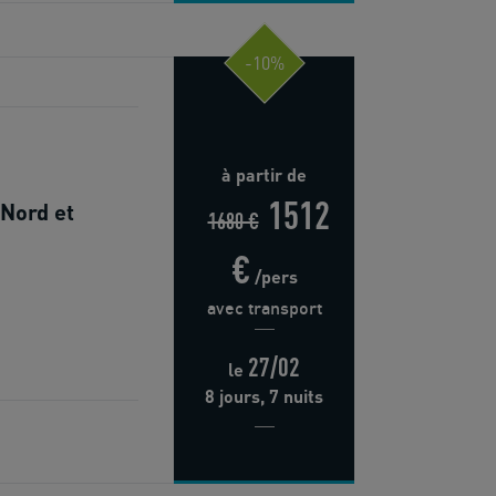
-10%
à partir de
1512
 Nord et
1680 €
€
/pers
avec transport
27/02
le
8 jours, 7 nuits