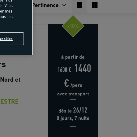
Pertinence
e. Vous
rer mes
tous les
-10%
cookies
aies
à partir de
rs
1440
1600 €
 Nord et
€
/pers
avec transport
ESTRE
26/12
dès
le
8 jours, 7 nuits