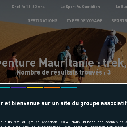
Onelife 18-30 Ans
Le Sport Au Quotidien
Le Bl
DESTINATIONS
TYPES DE VOYAGE
SPORT
venture Mauritanie : trek
Nombre de résultats trouvés : 3
r et bienvenue sur un site du groupe associatif
sur un site du groupe associatif UCPA. Nous utilisons des cookies et d
es similaires afin de personnaliser votre parcours, mesurer l'efficacité