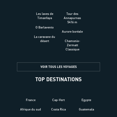
Les laves de
Tour des
Timanfaya
Annapurnas
5416 m
O Barlavento
Aurore boréale
La caravane du
désert
Chamonix-
Zermatt
Classique
VOIR TOUS LES VOYAGES
TOP DESTINATIONS
France
Cap-Vert
Egypte
Afrique du sud
Costa Rica
Guatemala