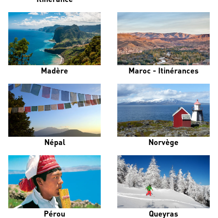
Madère
Maroc - Itinérances
Népal
Norvège
Pérou
Queyras