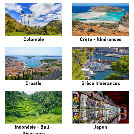
Colombie
Crète - Itinérances
Croatie
Grèce itinérances
Indonésie - Bali -
Japon
Itinérance