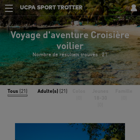
UCPA SPORT TROTTER
Voyage d'aventure Croisière
voilier
Nombre de résultats trouvés : 21
Tous
(21)
Adulte(s)
(21)
Colos
Jeunes
Famille
(0)
18-30
(0)
(0)