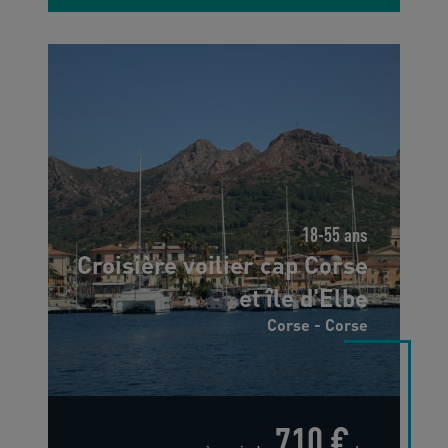
18-55 ans
Croisière voilier cap Corse
et île d'Elbe
Corse - Corse
710 €