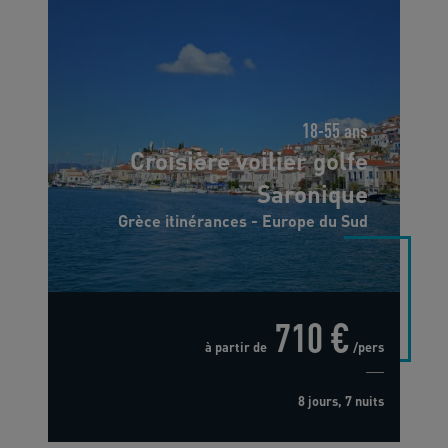
18-55 ans
Croisière voilier golfe
Saronique
Grèce itinérances - Europe du Sud
710 €
à partir de
/pers
8 jours, 7 nuits