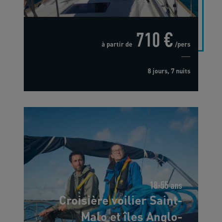
710 €
à partir de
/pers
8 jours, 7 nuits
18-55 ans
Croisière voilier Saint-
Malo et îles Anglo-