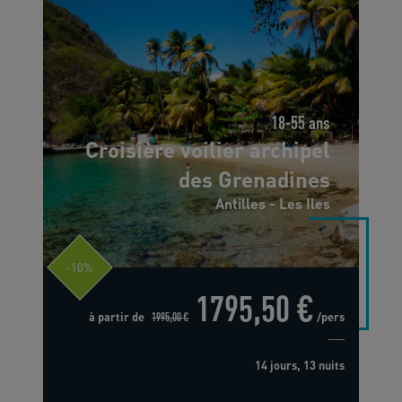
18-55 ans
Croisière voilier archipel
des Grenadines
Antilles - Les Iles
-10%
1795,50 €
à partir de
1995,00 €
/pers
14 jours, 13 nuits