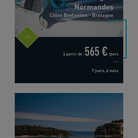
Normandes
Côtes Bretonnes - Bretagne
-5%
565 €
à partir de
/pers
7 jours, 6 nuits