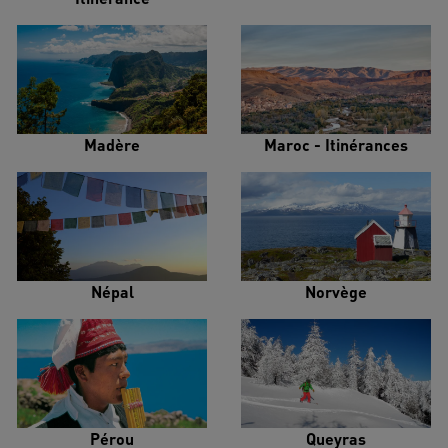
Madère
Maroc - Itinérances
Népal
Norvège
Pérou
Queyras