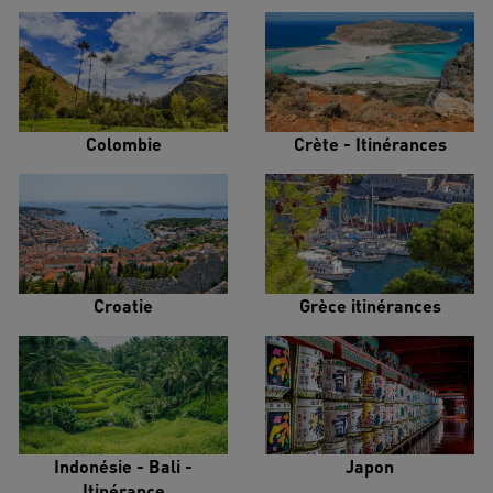
Colombie
Crète - Itinérances
Croatie
Grèce itinérances
Indonésie - Bali -
Japon
Itinérance