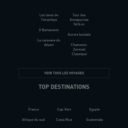
Les laves de
Tour des
Timanfaya
Annapurnas
5416 m
O Barlavento
Aurore boréale
La caravane du
désert
Chamonix-
Zermatt
Classique
VOIR TOUS LES VOYAGES
TOP DESTINATIONS
France
Cap-Vert
Egypte
Afrique du sud
Costa Rica
Guatemala