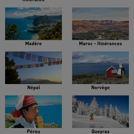
Madère
Maroc - Itinérances
Népal
Norvège
Pérou
Queyras