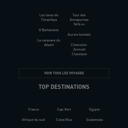
Les laves de
Tour des
Timanfaya
Annapurnas
5416 m
O Barlavento
Aurore boréale
La caravane du
désert
Chamonix-
Zermatt
Classique
VOIR TOUS LES VOYAGES
TOP DESTINATIONS
France
Cap-Vert
Egypte
Afrique du sud
Costa Rica
Guatemala