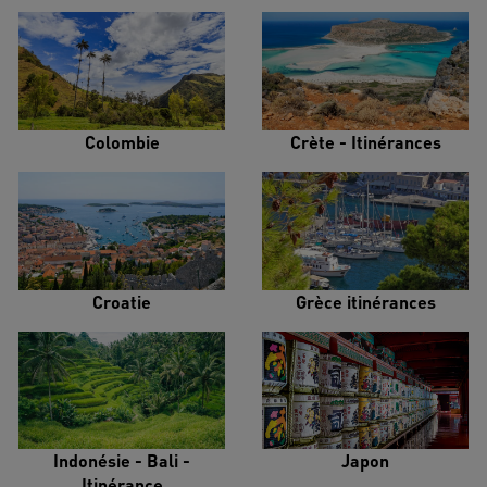
Colombie
Crète - Itinérances
Croatie
Grèce itinérances
Indonésie - Bali -
Japon
Itinérance