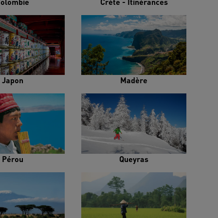
olombie
Crète - Itinérances
Japon
Madère
Pérou
Queyras