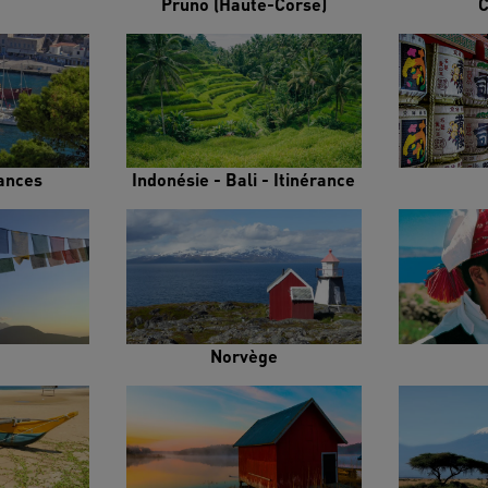
Pruno (Haute-Corse)
C
rances
Indonésie - Bali - Itinérance
Norvège