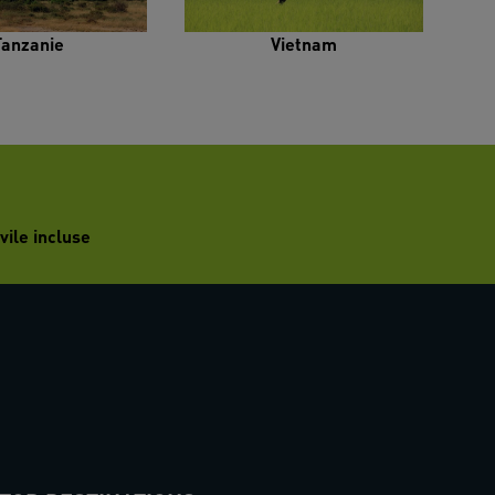
Tanzanie
Vietnam
vile incluse