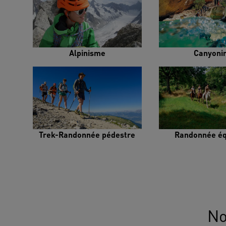
Alpinisme
Canyoni
Trek-Randonnée pédestre
Randonnée éq
No