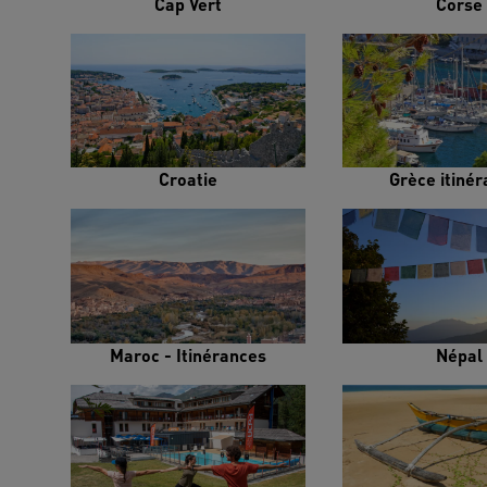
Cap Vert
Corse
Croatie
Grèce itiné
Maroc - Itinérances
Népal