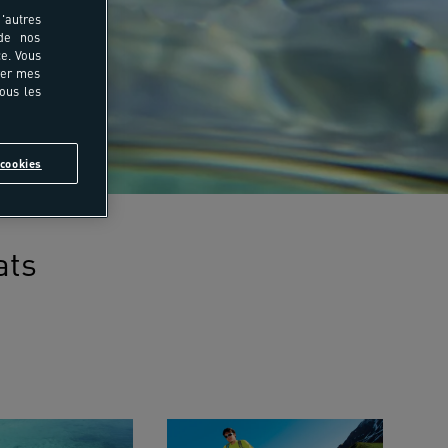
'autres
 de nos
e. Vous
rer mes
tous les
cookies
ats