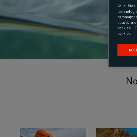
Vous êtes 
technologi
campagnes 
pouvez mod
cookies". E
cookies.
ACC
No