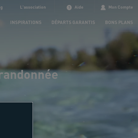
og
L'association
Aide
Mon Compte
S
INSPIRATIONS
DÉPARTS GARANTIS
BONS PLANS
, randonnée