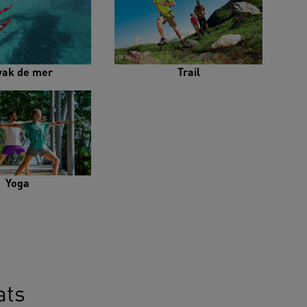
yak de mer
Trail
Yoga
ats