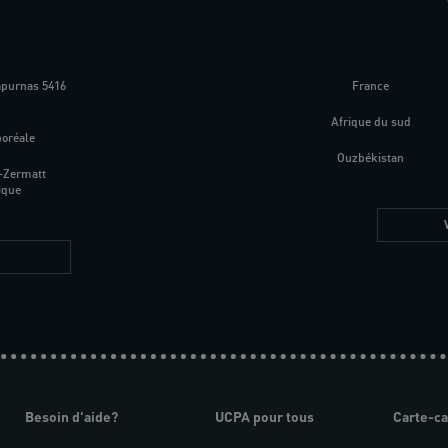
apurnas 5416
France
m
Afrique du sud
boréale
Ouzbékistan
-Zermatt
ique
Besoin d'aide?
UCPA pour tous
Carte-c