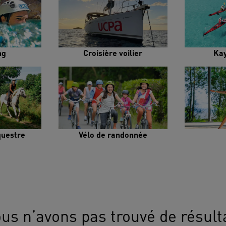
ng
Croisière voilier
Ka
uestre
Vélo de randonnée
us n’avons pas trouvé de résult