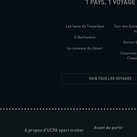
1 PAYS, 1 VOYAGE
Les laves de Timanfaya
Tour des Ann
O Barlavento
Aurore 
La caravane du désert
Chamonix
Class
VOIR TOUS LES VOYAGES
Avant de partir
A propos d'UCPA sport trotter