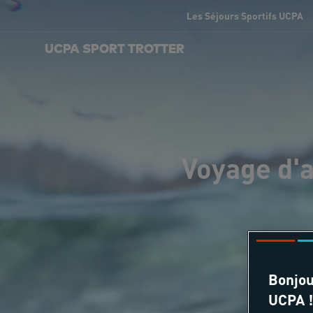
Les Séjours Sportifs UCPA
UCPA SPORT TROTTER
Voyage d'a
Bonjou
UCPA !