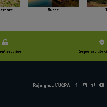
inérance
Suède
ent sécurisé
Responsabilité ci
Rejoignez l'UCPA