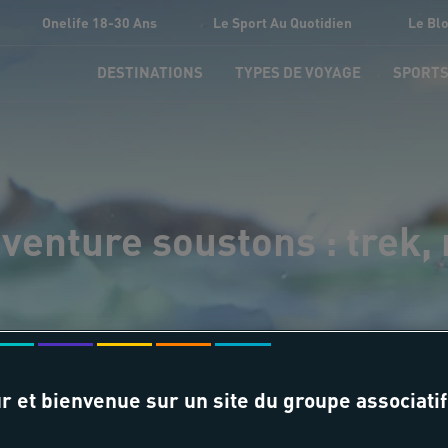
Onelife 18-30 Ans
Le Sport Au Quotidien
Le Bl
DESTINATIONS
TYPES DE VOYAGE
SPORT
venture soustons : trek
r et bienvenue sur un site du groupe associatif