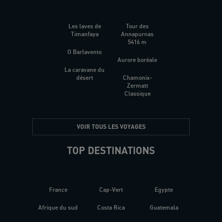
Les laves de
Tour des
Timanfaya
Annapurnas
5416 m
O Barlavento
Aurore boréale
La caravane du
désert
Chamonix-
Zermatt
Classique
VOIR TOUS LES VOYAGES
TOP DESTINATIONS
France
Cap-Vert
Egypte
Afrique du sud
Costa Rica
Guatemala