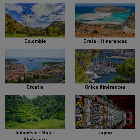
Colombie
Crète - Itinérances
Croatie
Grèce itinérances
Indonésie - Bali -
Japon
Itinérance