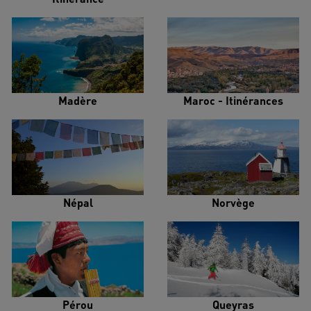
Madère
Maroc - Itinérances
Népal
Norvège
Pérou
Queyras