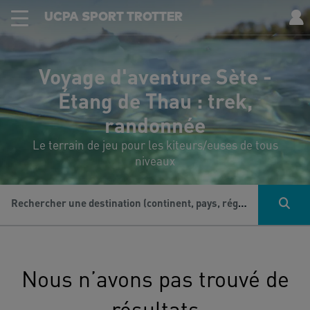
UCPA SPORT TROTTER
Voyage d'aventure Sète -
Étang de Thau : trek,
randonnée
Le terrain de jeu pour les kiteurs/euses de tous
niveaux
Rechercher une destination (continent, pays, région...), une activité...
Nous n’avons pas trouvé de
résultats