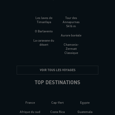
Les laves de
Tour des
Timanfaya
Annapurnas
5416 m
O Barlavento
Aurore boréale
La caravane du
désert
Chamonix-
Zermatt
Classique
VOIR TOUS LES VOYAGES
TOP DESTINATIONS
France
Cap-Vert
Egypte
Afrique du sud
Costa Rica
Guatemala