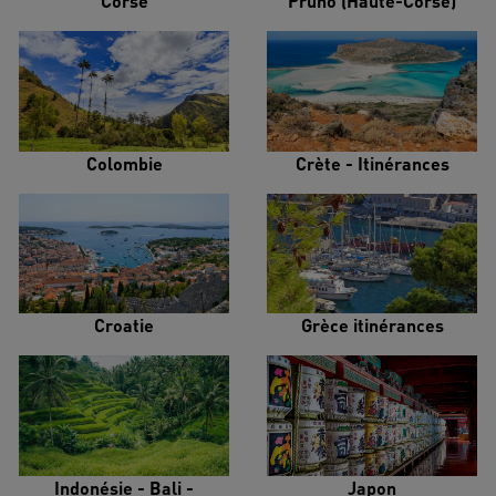
Corse
Pruno (Haute-Corse)
Colombie
Crète - Itinérances
Croatie
Grèce itinérances
Indonésie - Bali -
Japon