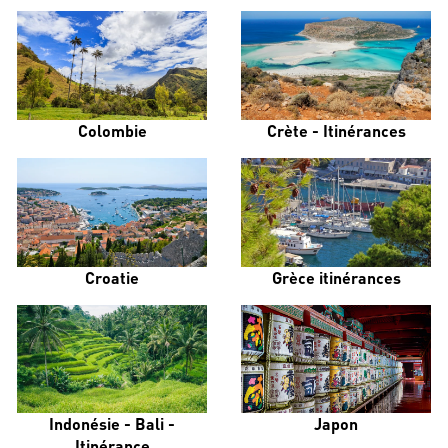
Colombie
Crète - Itinérances
Croatie
Grèce itinérances
Indonésie - Bali -
Japon
Itinérance