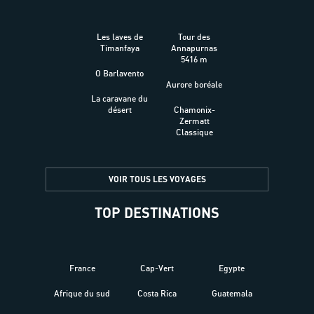
Les laves de
Tour des
Timanfaya
Annapurnas
5416 m
O Barlavento
Aurore boréale
La caravane du
désert
Chamonix-
Zermatt
Classique
VOIR TOUS LES VOYAGES
TOP DESTINATIONS
France
Cap-Vert
Egypte
Afrique du sud
Costa Rica
Guatemala