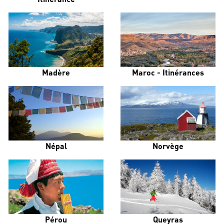
Madère
Maroc - Itinérances
Népal
Norvège
Pérou
Queyras