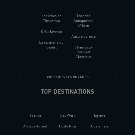
Les laves de
Tour des
Timanfaya
Annapurnas
5416 m
O Barlavento
Aurore boréale
La caravane du
désert
Chamonix-
Zermatt
Classique
VOIR TOUS LES VOYAGES
TOP DESTINATIONS
France
Cap-Vert
Egypte
Afrique du sud
Costa Rica
Guatemala