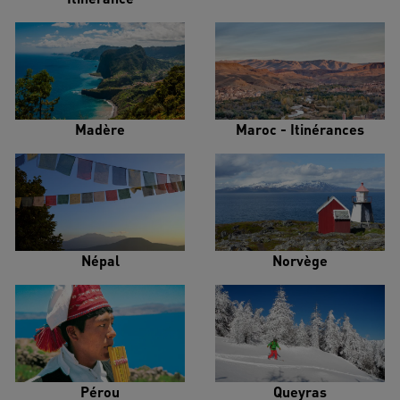
Madère
Maroc - Itinérances
Népal
Norvège
Pérou
Queyras