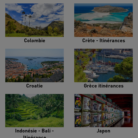
Colombie
Crète - Itinérances
Croatie
Grèce itinérances
Indonésie - Bali -
Japon
Itinérance