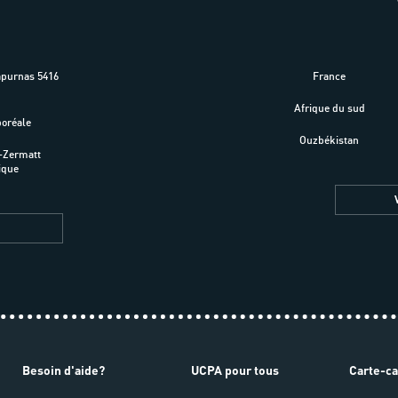
apurnas 5416
France
m
Afrique du sud
boréale
Ouzbékistan
-Zermatt
ique
Besoin d'aide?
UCPA pour tous
Carte-c