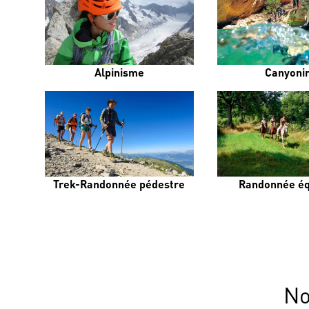
Alpinisme
Canyoni
Trek-Randonnée pédestre
Randonnée éq
No