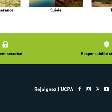
inérance
Suède
ent sécurisé
Responsabilité ci
Rejoignez l'UCPA