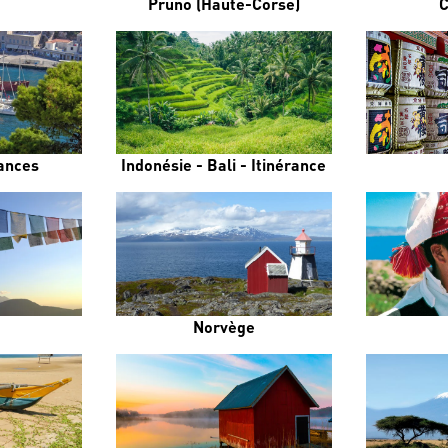
Pruno (Haute-Corse)
C
rances
Indonésie - Bali - Itinérance
Norvège