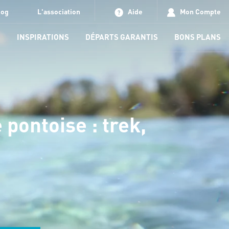
log
L'association
Aide
Mon Compte
S
INSPIRATIONS
DÉPARTS GARANTIS
BONS PLANS
pontoise : trek,