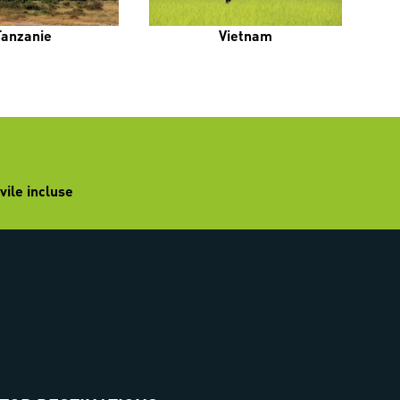
Tanzanie
Vietnam
vile incluse