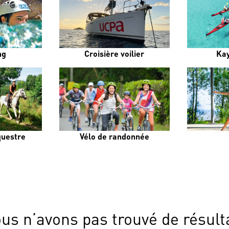
ng
Croisière voilier
Ka
uestre
Vélo de randonnée
us n’avons pas trouvé de résult