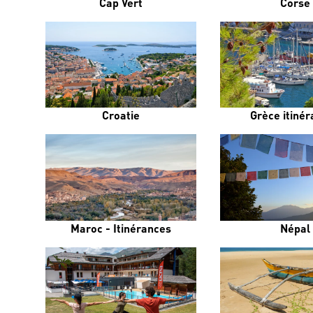
Cap Vert
Corse
Croatie
Grèce itiné
Maroc - Itinérances
Népal