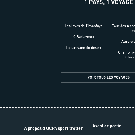
1 PAYS, 1 VOYAGE
Les laves de Timanfaya
Tour des Ann
O Barlavento
Aurore 
La caravane du désert
Chamonix
Class
VOIR TOUS LES VOYAGES
Avant de partir
A propos d'UCPA sport trotter