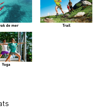
yak de mer
Trail
Yoga
ats