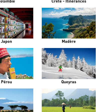
olombie
Crète - Itinérances
Japon
Madère
Pérou
Queyras