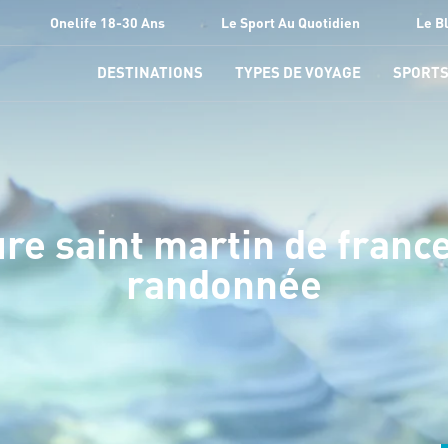
Onelife 18-30 Ans
Le Sport Au Quotidien
Le B
DESTINATIONS
TYPES DE VOYAGE
SPORT
re saint martin de france 
randonnée