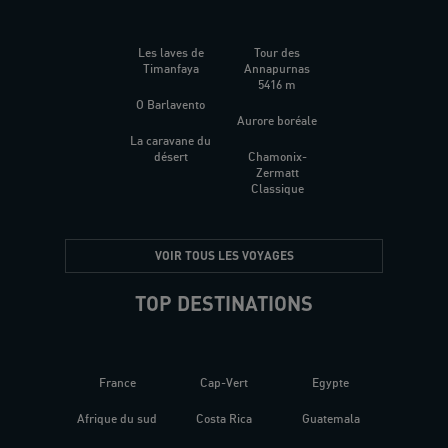
Les laves de
Tour des
Timanfaya
Annapurnas
5416 m
O Barlavento
Aurore boréale
La caravane du
désert
Chamonix-
Zermatt
Classique
VOIR TOUS LES VOYAGES
TOP DESTINATIONS
France
Cap-Vert
Egypte
Afrique du sud
Costa Rica
Guatemala