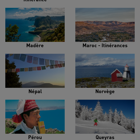
Madère
Maroc - Itinérances
Népal
Norvège
Pérou
Queyras