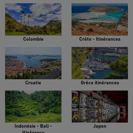
Colombie
Crète - Itinérances
Croatie
Grèce itinérances
Indonésie - Bali -
Japon
Itinérance