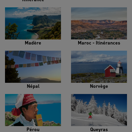
Madère
Maroc - Itinérances
Népal
Norvège
Pérou
Queyras