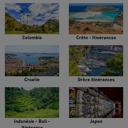
Colombie
Crète - Itinérances
Croatie
Grèce itinérances
Indonésie - Bali -
Japon
Itinérance