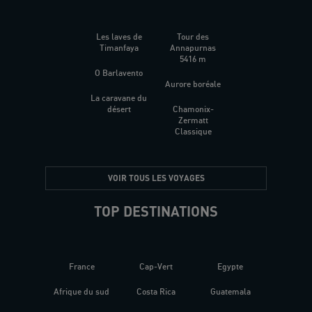
Les laves de
Tour des
Timanfaya
Annapurnas
5416 m
O Barlavento
Aurore boréale
La caravane du
désert
Chamonix-
Zermatt
Classique
VOIR TOUS LES VOYAGES
TOP DESTINATIONS
France
Cap-Vert
Egypte
Afrique du sud
Costa Rica
Guatemala