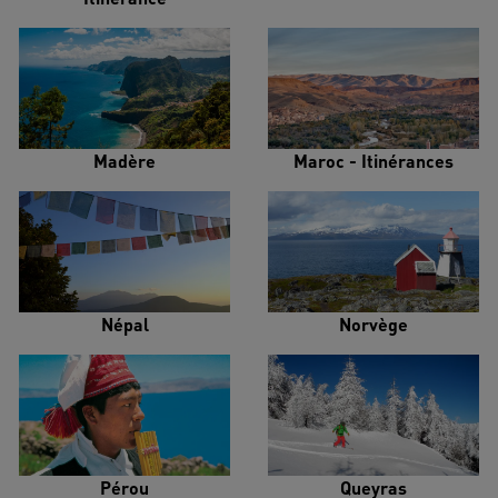
Madère
Maroc - Itinérances
Népal
Norvège
Pérou
Queyras