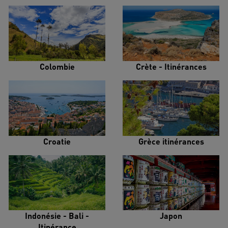
Colombie
Crète - Itinérances
Croatie
Grèce itinérances
Indonésie - Bali -
Japon
Itinérance