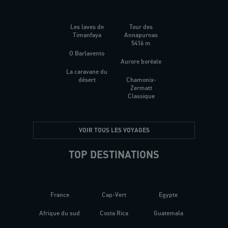
Les laves de
Tour des
Timanfaya
Annapurnas
5416 m
O Barlavento
Aurore boréale
La caravane du
désert
Chamonix-
Zermatt
Classique
VOIR TOUS LES VOYAGES
TOP DESTINATIONS
France
Cap-Vert
Egypte
Afrique du sud
Costa Rica
Guatemala