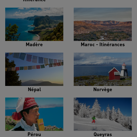
Madère
Maroc - Itinérances
Népal
Norvège
Pérou
Queyras