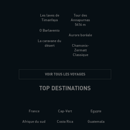
Les laves de
Tour des
Timanfaya
Annapurnas
5416 m
O Barlavento
Aurore boréale
La caravane du
désert
Chamonix-
Zermatt
Classique
VOIR TOUS LES VOYAGES
TOP DESTINATIONS
France
Cap-Vert
Egypte
Afrique du sud
Costa Rica
Guatemala