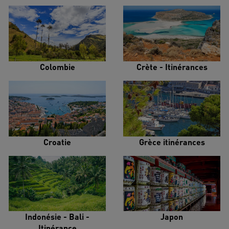
Colombie
Crète - Itinérances
Croatie
Grèce itinérances
Indonésie - Bali -
Japon
Itinérance