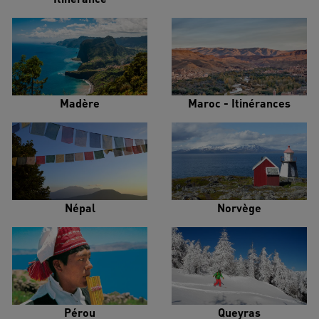
Madère
Maroc - Itinérances
Népal
Norvège
Pérou
Queyras