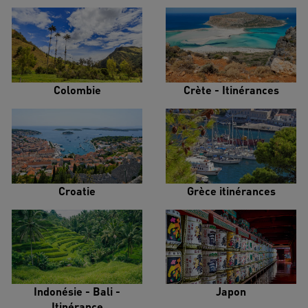
Colombie
Crète - Itinérances
Croatie
Grèce itinérances
Indonésie - Bali -
Japon
Itinérance