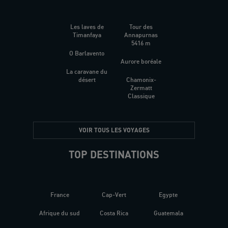
Les laves de
Tour des
Timanfaya
Annapurnas
5416 m
O Barlavento
Aurore boréale
La caravane du
désert
Chamonix-
Zermatt
Classique
VOIR TOUS LES VOYAGES
TOP DESTINATIONS
France
Cap-Vert
Egypte
Afrique du sud
Costa Rica
Guatemala