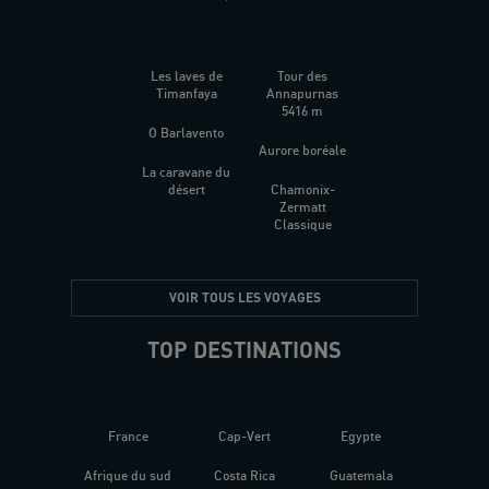
Les laves de
Tour des
Timanfaya
Annapurnas
5416 m
O Barlavento
Aurore boréale
La caravane du
désert
Chamonix-
Zermatt
Classique
VOIR TOUS LES VOYAGES
TOP DESTINATIONS
France
Cap-Vert
Egypte
Afrique du sud
Costa Rica
Guatemala