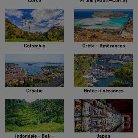
Corse
Pruno (Haute-Corse)
Colombie
Crète - Itinérances
Croatie
Grèce itinérances
Indonésie - Bali -
Japon