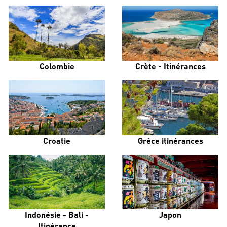
Colombie
Crète - Itinérances
Croatie
Grèce itinérances
Indonésie - Bali -
Japon
Itinérance