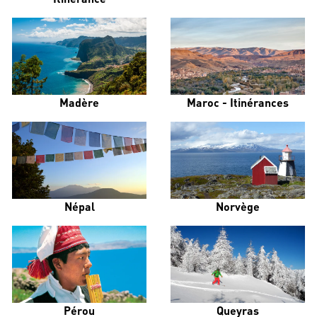
Madère
Maroc - Itinérances
Népal
Norvège
Pérou
Queyras