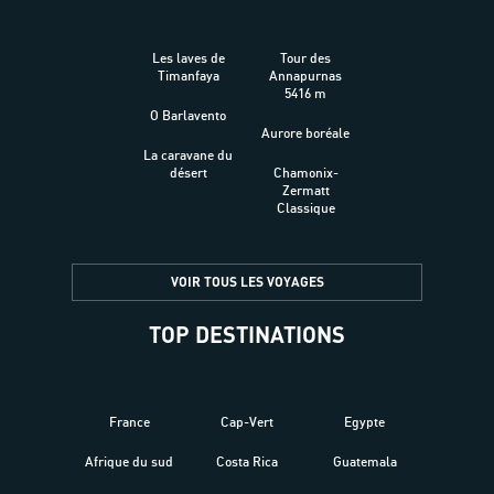
Les laves de
Tour des
Timanfaya
Annapurnas
5416 m
O Barlavento
Aurore boréale
La caravane du
désert
Chamonix-
Zermatt
Classique
VOIR TOUS LES VOYAGES
TOP DESTINATIONS
France
Cap-Vert
Egypte
Afrique du sud
Costa Rica
Guatemala