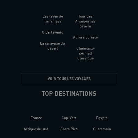
Les laves de
Tour des
Timanfaya
Annapurnas
5416 m
O Barlavento
Aurore boréale
La caravane du
désert
Chamonix-
Zermatt
Classique
VOIR TOUS LES VOYAGES
TOP DESTINATIONS
France
Cap-Vert
Egypte
Afrique du sud
Costa Rica
Guatemala