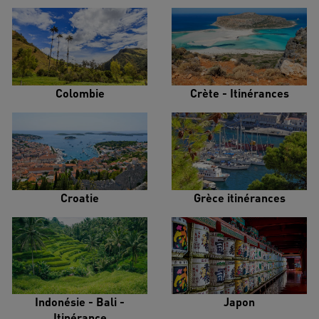
Colombie
Crète - Itinérances
Croatie
Grèce itinérances
Indonésie - Bali -
Japon
Itinérance