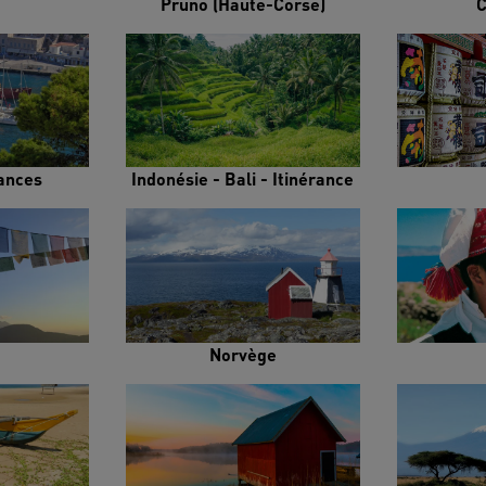
Pruno (Haute-Corse)
C
rances
Indonésie - Bali - Itinérance
Norvège