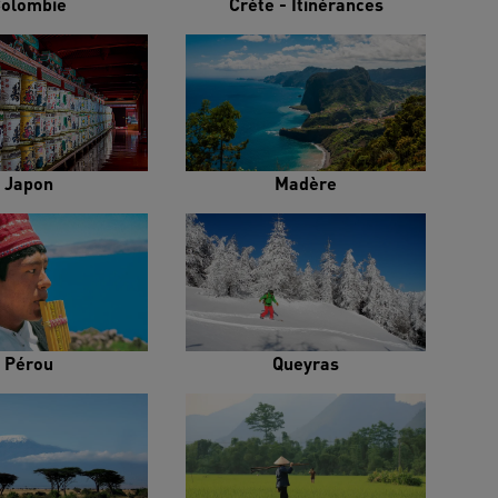
olombie
Crète - Itinérances
Japon
Madère
Pérou
Queyras