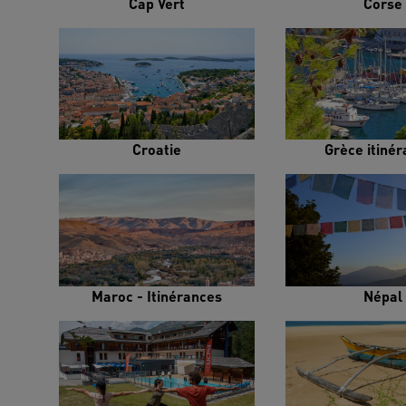
Cap Vert
Corse
Croatie
Grèce itiné
Maroc - Itinérances
Népal