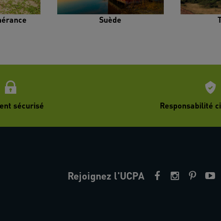
inérance
Suède
ent sécurisé
Responsabilité ci
Rejoignez l'UCPA