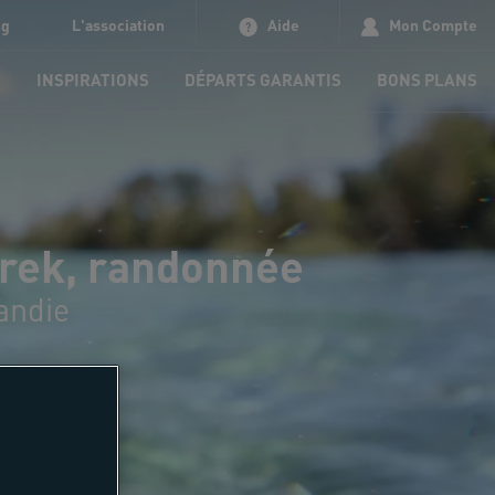
og
L'association
Aide
Mon Compte
S
INSPIRATIONS
DÉPARTS GARANTIS
BONS PLANS
trek, randonnée
andie