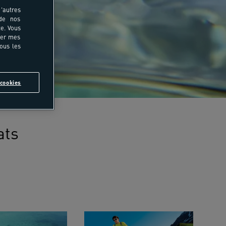
'autres
 de nos
e. Vous
rer mes
tous les
cookies
ats