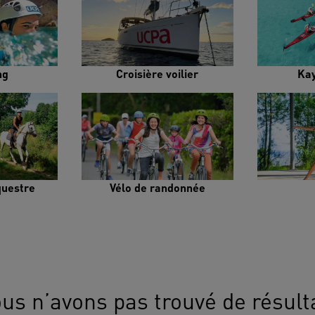
ng
Croisière voilier
Ka
uestre
Vélo de randonnée
us n’avons pas trouvé de résult