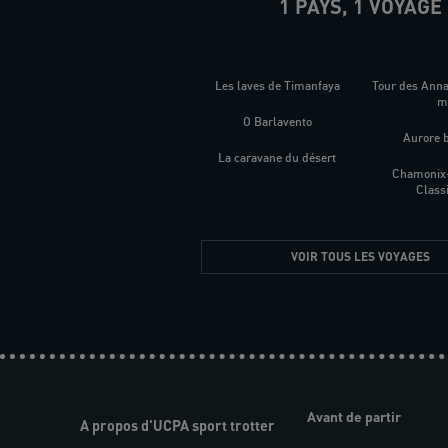
1 PAYS, 1 VOYAGE
Les laves de Timanfaya
Tour des Ann
O Barlavento
Aurore 
La caravane du désert
Chamonix
Class
VOIR TOUS LES VOYAGES
Avant de partir
A propos d'UCPA sport trotter