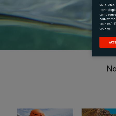
Vous êtes 
technologi
campagnes 
pouvez mod
cookies". E
cookies.
ACC
No