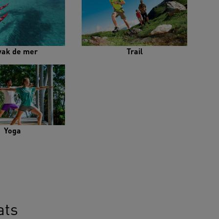
yak de mer
Trail
Yoga
ats