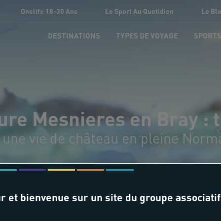
Onelife 18-30 Ans
Le Sport Au Quotidien
Le Bl
DESTINATIONS
TYPES DE VOYAGE
SPORT
ure Mesnieres en Bray : 
 une vie de château en pleine Norm
r et bienvenue sur un site du groupe associatif