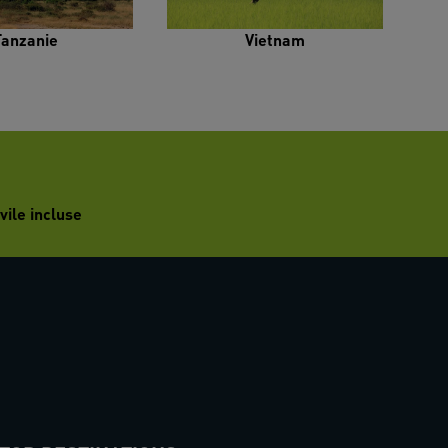
Tanzanie
Vietnam
vile incluse