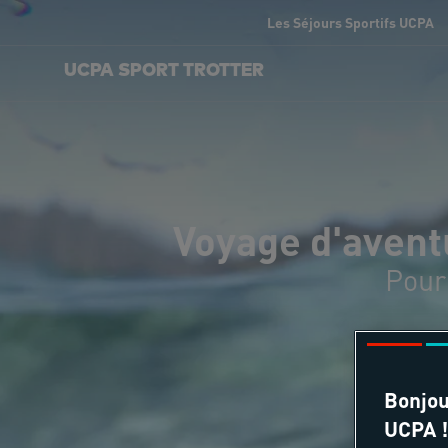
Les Séjours Sportifs UCPA
UCPA SPORT TROTTER
Voyage d'avent
Pour
Bonjou
UCPA !