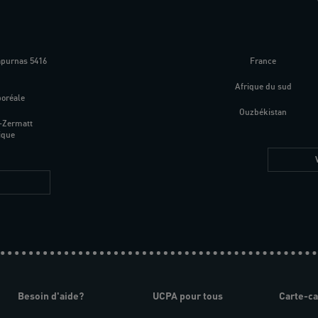
apurnas 5416
France
m
Afrique du sud
boréale
Ouzbékistan
-Zermatt
ique
Besoin d'aide?
UCPA pour tous
Carte-c