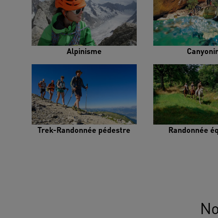
Alpinisme
Canyoni
Trek-Randonnée pédestre
Randonnée éq
No