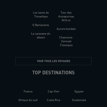
Les laves de
Tour des
Timanfaya
Annapurnas
5416 m
O Barlavento
Aurore boréale
La caravane du
désert
Chamonix-
Zermatt
Classique
VOIR TOUS LES VOYAGES
TOP DESTINATIONS
France
Cap-Vert
Egypte
Afrique du sud
Costa Rica
Guatemala