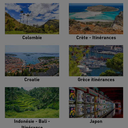
Colombie
Crète - Itinérances
Croatie
Grèce itinérances
Indonésie - Bali -
Japon
Itinérance