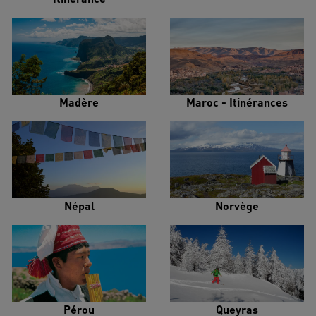
Madère
Maroc - Itinérances
Népal
Norvège
Pérou
Queyras