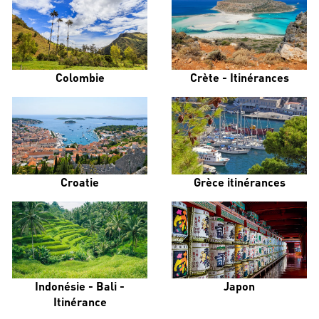
Colombie
Crète - Itinérances
Croatie
Grèce itinérances
Indonésie - Bali -
Japon
Itinérance