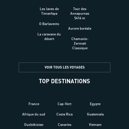
Les laves de
Tour des
Timanfaya
Annapurnas
5416 m
O Barlavento
Aurore boréale
La caravane du
désert
Chamonix-
Zermatt
Classique
VOIR TOUS LES VOYAGES
TOP DESTINATIONS
France
Cap-Vert
Egypte
Afrique du sud
Costa Rica
Guatemala
Ouzbékistan
Canaries
Vietnam