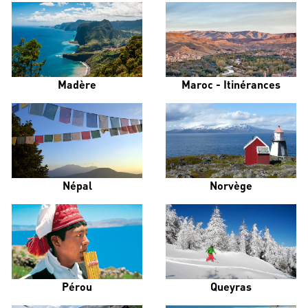
Madère
Maroc - Itinérances
Népal
Norvège
Pérou
Queyras