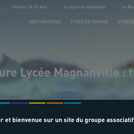
Onelife 18-30 Ans
Le Sport Au Quotidien
Le Bl
DESTINATIONS
TYPES DE VOYAGE
SPORT
ure Lycée Magnanville : 
r et bienvenue sur un site du groupe associatif