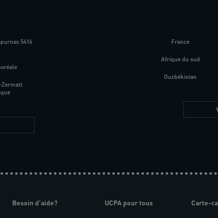
apurnas 5416
France
m
Afrique du sud
boréale
Ouzbékistan
-Zermatt
ique
Besoin d'aide?
UCPA pour tous
Carte-c