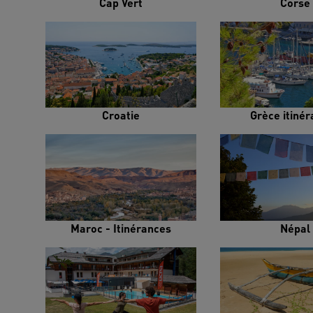
Cap Vert
Corse
Croatie
Grèce itiné
Maroc - Itinérances
Népal