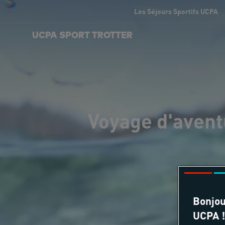
Les Séjours Sportifs UCPA
UCPA SPORT TROTTER
Voyage d'avent
Bonjou
UCPA !