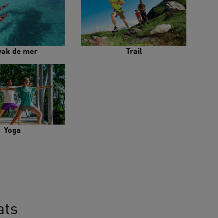
yak de mer
Trail
Yoga
ats