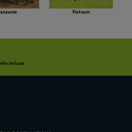
Tanzanie
Vietnam
vile incluse