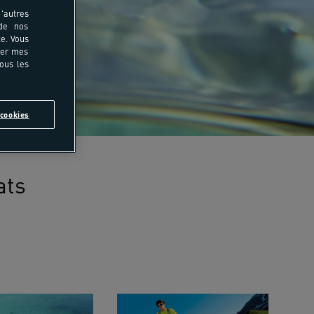
'autres
 de nos
e. Vous
rer mes
tous les
cookies
ats