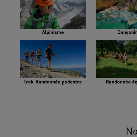
Alpinisme
Canyoni
Trek-Randonnée pédestre
Randonnée éq
No