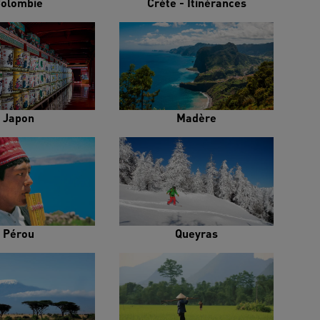
olombie
Crète - Itinérances
Japon
Madère
Pérou
Queyras