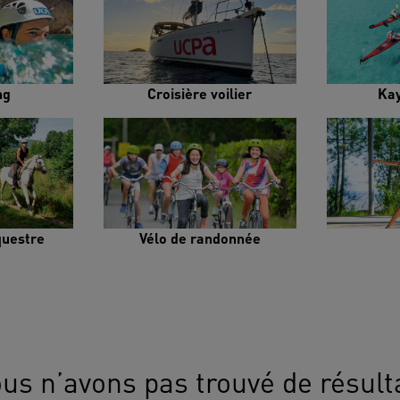
ng
Croisière voilier
Ka
uestre
Vélo de randonnée
us n’avons pas trouvé de résult