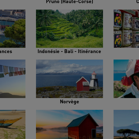
Pruno (Haute-Corse)
C
rances
Indonésie - Bali - Itinérance
Norvège