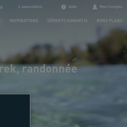
og
L'association
Aide
Mon Compte
S
INSPIRATIONS
DÉPARTS GARANTIS
BONS PLANS
trek, randonnée