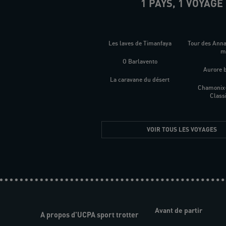
1 PAYS, 1 VOYAGE
Les laves de Timanfaya
Tour des Ann
O Barlavento
Aurore 
La caravane du désert
Chamonix
Class
VOIR TOUS LES VOYAGES
Avant de partir
A propos d'UCPA sport trotter