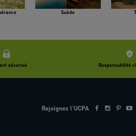
inérance
Suède
ent sécurisé
Responsabilité ci
Rejoignez l'UCPA