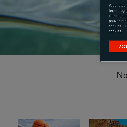
Vous êtes 
technologi
campagnes 
pouvez mod
cookies". E
cookies.
ACC
No