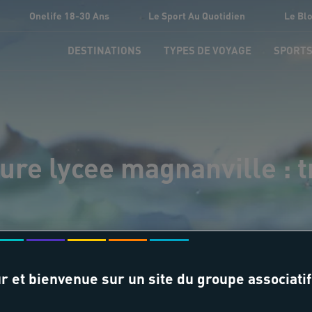
Onelife 18-30 Ans
Le Sport Au Quotidien
Le Bl
DESTINATIONS
TYPES DE VOYAGE
SPORT
ure lycee magnanville : 
r et bienvenue sur un site du groupe associatif