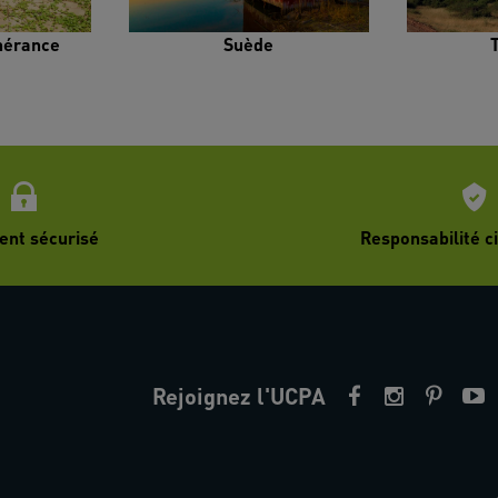
inérance
Suède
ent sécurisé
Responsabilité ci
Rejoignez l'UCPA