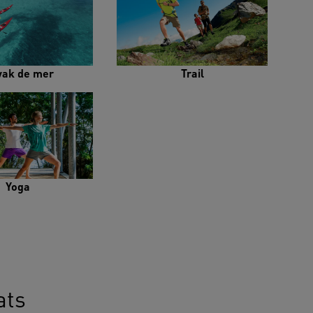
yak de mer
Trail
Yoga
ats