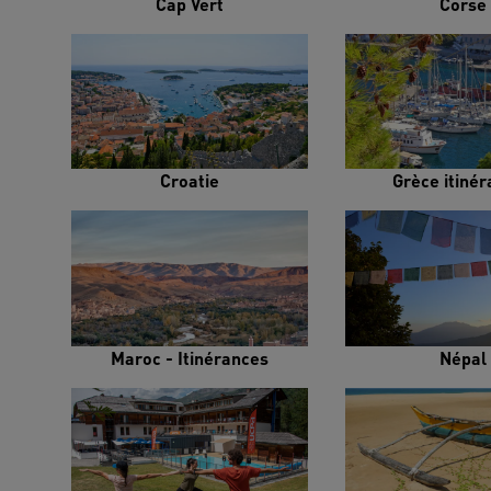
Cap Vert
Corse
Croatie
Grèce itiné
Maroc - Itinérances
Népal