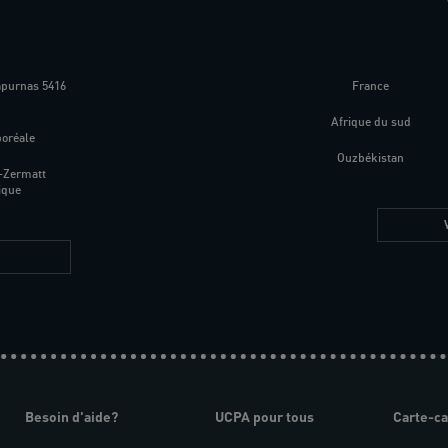
apurnas 5416
France
m
Afrique du sud
boréale
Ouzbékistan
-Zermatt
ique
Besoin d'aide?
UCPA pour tous
Carte-c