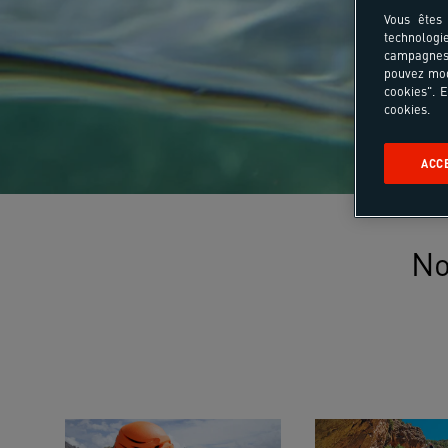
Vous êtes 
technologi
campagnes 
pouvez mod
cookies". E
cookies.
ACC
No