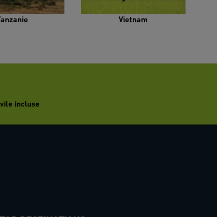
Tanzanie
Vietnam
vile incluse