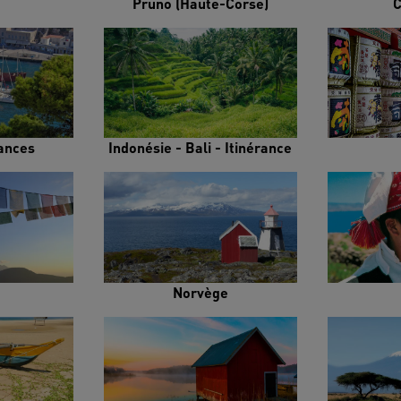
Pruno (Haute-Corse)
C
rances
Indonésie - Bali - Itinérance
Norvège