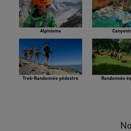
Alpinisme
Canyoni
Trek-Randonnée pédestre
Randonnée éq
No