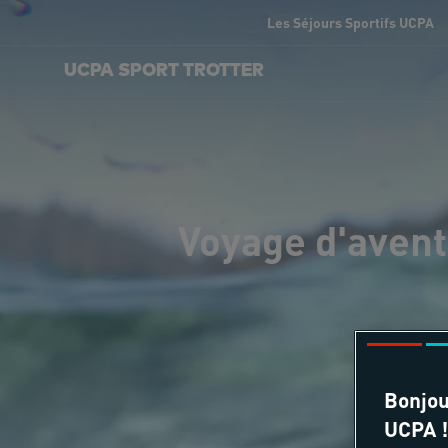
Les Séjours Sportifs UCPA
UCPA SPORT TROTTER
Voyage d'avent
Bonjou
UCPA !