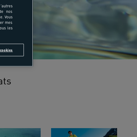
'autres
 de nos
e. Vous
rer mes
tous les
cookies
ats