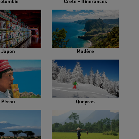
olombie
Crète - Itinérances
Japon
Madère
Pérou
Queyras