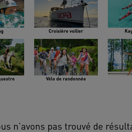
ng
Croisière voilier
Ka
uestre
Vélo de randonnée
us n’avons pas trouvé de résult