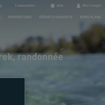
og
L'association
Aide
Mon Compte
S
INSPIRATIONS
DÉPARTS GARANTIS
BONS PLANS
trek, randonnée