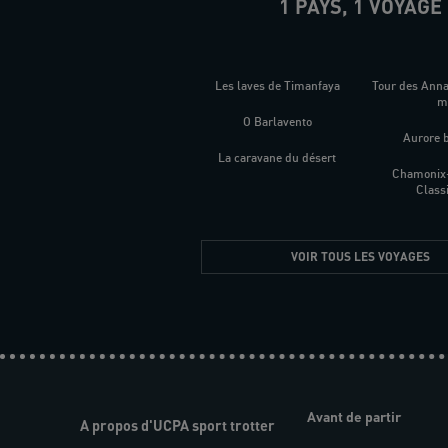
1 PAYS, 1 VOYAGE
Les laves de Timanfaya
Tour des Ann
O Barlavento
Aurore 
La caravane du désert
Chamonix
Class
VOIR TOUS LES VOYAGES
Avant de partir
A propos d'UCPA sport trotter