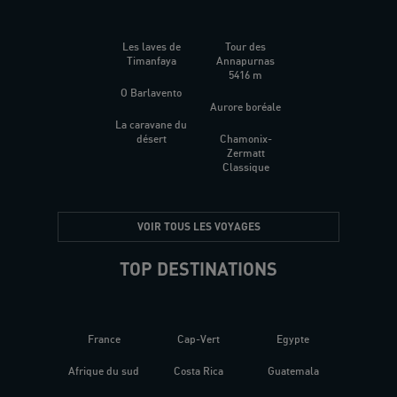
Les laves de
Tour des
Timanfaya
Annapurnas
5416 m
O Barlavento
Aurore boréale
La caravane du
désert
Chamonix-
Zermatt
Classique
VOIR TOUS LES VOYAGES
TOP DESTINATIONS
France
Cap-Vert
Egypte
Afrique du sud
Costa Rica
Guatemala