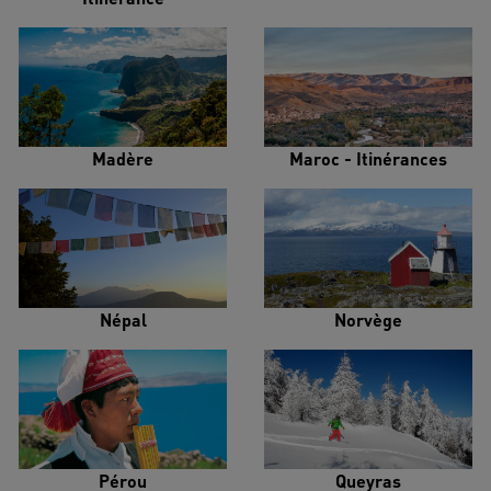
Madère
Maroc - Itinérances
Népal
Norvège
Pérou
Queyras