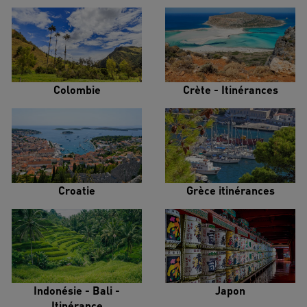
Colombie
Crète - Itinérances
Croatie
Grèce itinérances
Indonésie - Bali -
Japon
Itinérance