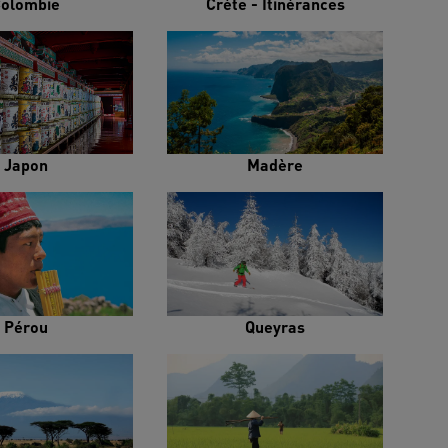
olombie
Crète - Itinérances
Japon
Madère
Pérou
Queyras