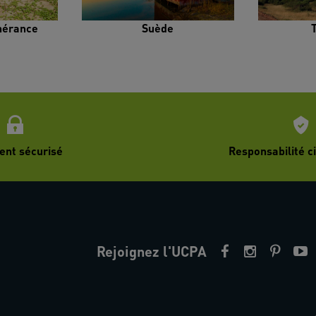
inérance
Suède
ent sécurisé
Responsabilité ci
Rejoignez l'UCPA