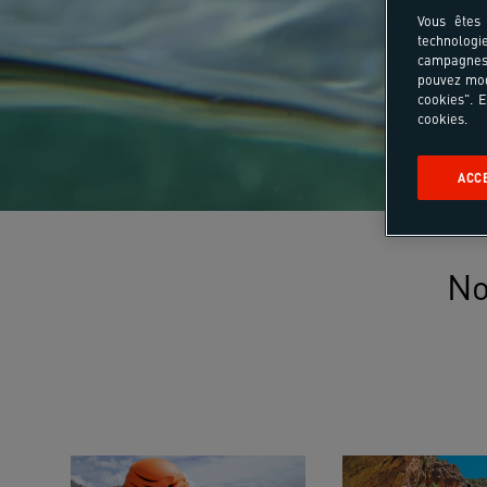
Vous êtes 
technologi
campagnes 
pouvez mod
cookies". E
cookies.
ACC
No