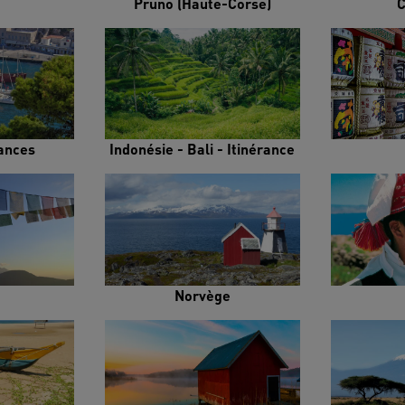
Pruno (Haute-Corse)
C
rances
Indonésie - Bali - Itinérance
Norvège