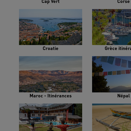
Cap Vert
Corse
Croatie
Grèce itiné
Maroc - Itinérances
Népal