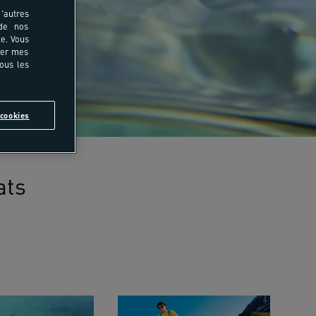
'autres
 de nos
e. Vous
rer mes
tous les
cookies
ats