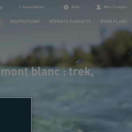
og
L'association
Aide
Mon Compte
S
INSPIRATIONS
DÉPARTS GARANTIS
BONS PLANS
mont blanc : trek,