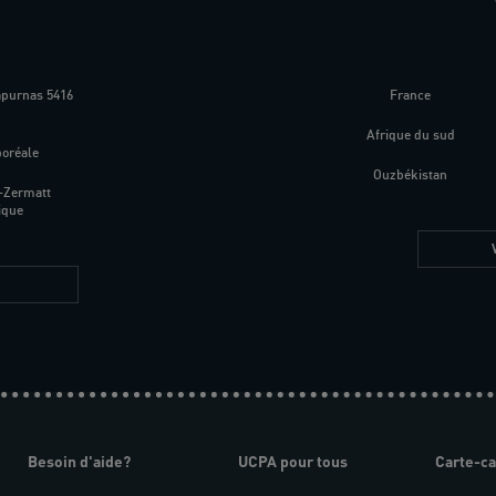
apurnas 5416
France
m
Afrique du sud
boréale
Ouzbékistan
-Zermatt
ique
Besoin d'aide?
UCPA pour tous
Carte-c