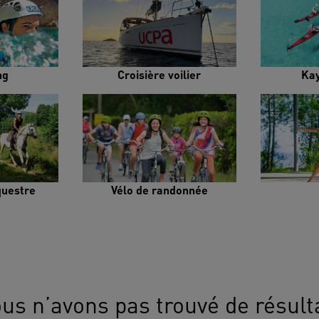
ng
Croisière voilier
Ka
uestre
Vélo de randonnée
us n’avons pas trouvé de résult