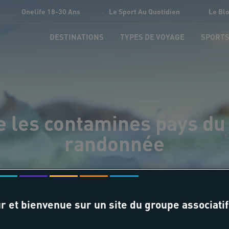
Onelife 18-30 Ans
Le Sport Au Quotidien
Le Bl
DESTINATIONS
TYPES DE VOYAGE
SPORT
 les contamines pays du 
randonnée
r et bienvenue sur un site du groupe associatif