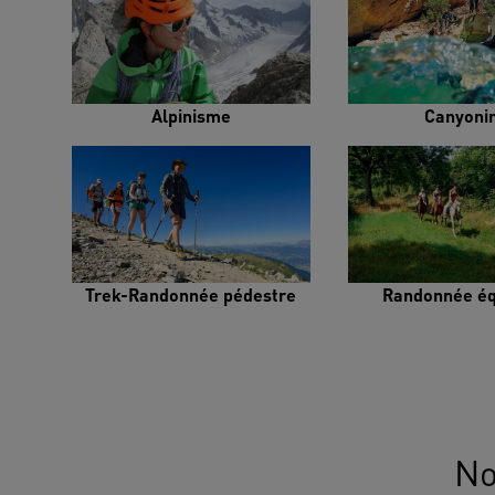
Alpinisme
Canyoni
Trek-Randonnée pédestre
Randonnée éq
No