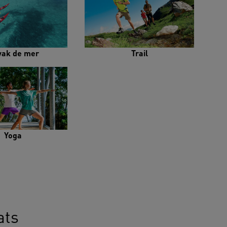
yak de mer
Trail
Yoga
ats