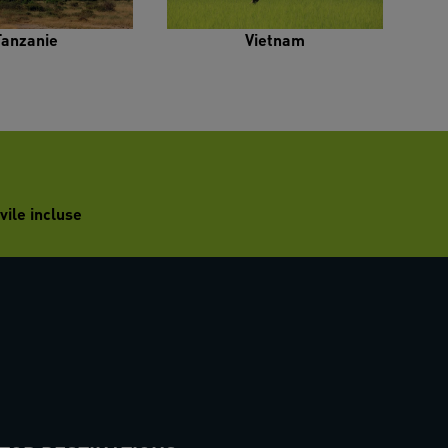
Tanzanie
Vietnam
vile incluse