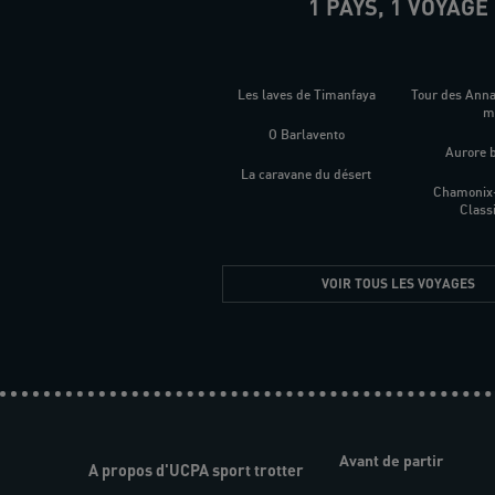
1 PAYS, 1 VOYAGE
Les laves de Timanfaya
Tour des Ann
O Barlavento
Aurore 
La caravane du désert
Chamonix
Class
VOIR TOUS LES VOYAGES
Avant de partir
A propos d'UCPA sport trotter