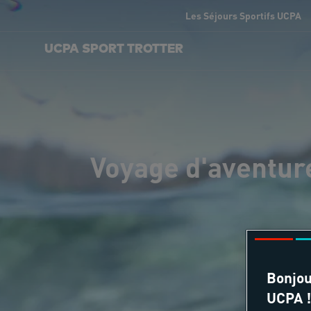
Les Séjours Sportifs UCPA
UCPA SPORT TROTTER
Voyage d'aventure
Bonjou
UCPA !