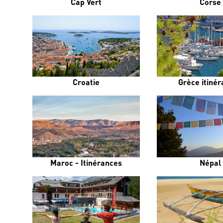
Cap Vert
Corse
Croatie
Grèce itiné
Maroc - Itinérances
Népal