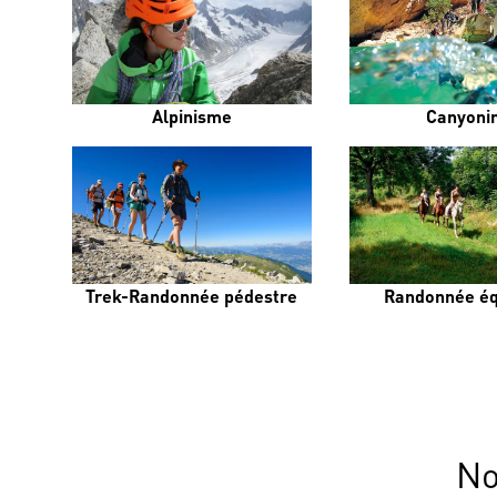
Alpinisme
Canyoni
Trek-Randonnée pédestre
Randonnée éq
No