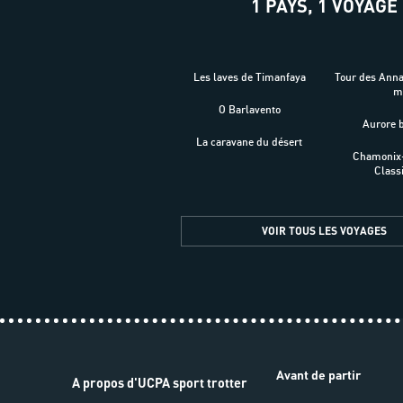
1 PAYS, 1 VOYAGE
Les laves de Timanfaya
Tour des Ann
O Barlavento
Aurore 
La caravane du désert
Chamonix
Class
VOIR TOUS LES VOYAGES
Avant de partir
A propos d'UCPA sport trotter