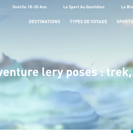
Onelife 18-30 Ans
Le Sport Au Quotidien
Le Bl
DESTINATIONS
TYPES DE VOYAGE
SPORT
venture lery poses : trek