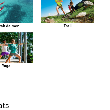
yak de mer
Trail
Yoga
ats