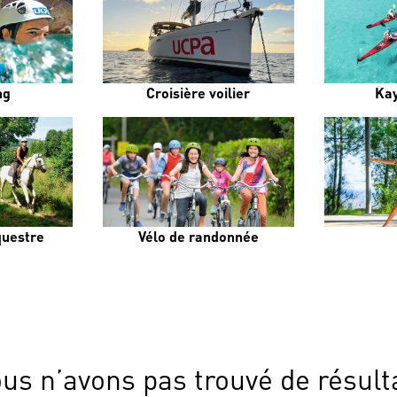
ng
Croisière voilier
Ka
uestre
Vélo de randonnée
us n’avons pas trouvé de résult