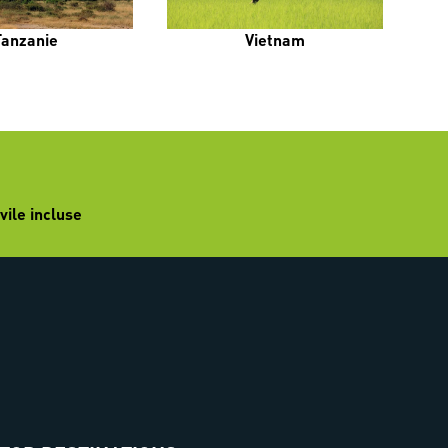
Tanzanie
Vietnam
vile incluse