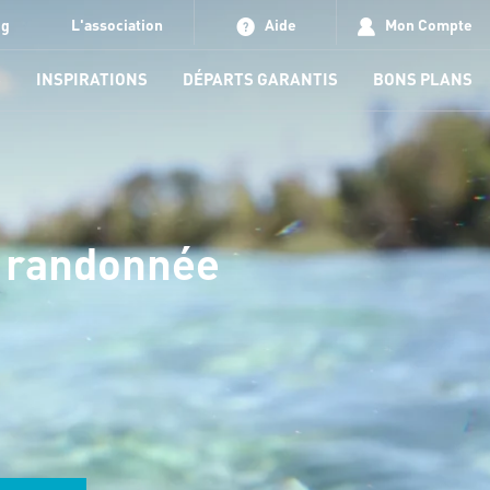
og
L'association
Aide
Mon Compte
S
INSPIRATIONS
DÉPARTS GARANTIS
BONS PLANS
, randonnée