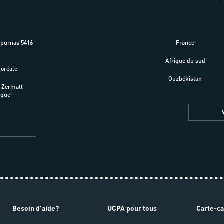
apurnas 5416
France
m
Afrique du sud
boréale
Ouzbékistan
-Zermatt
ique
Besoin d'aide?
UCPA pour tous
Carte-c