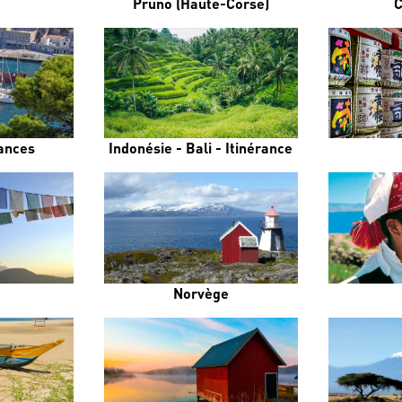
Pruno (Haute-Corse)
C
rances
Indonésie - Bali - Itinérance
Norvège