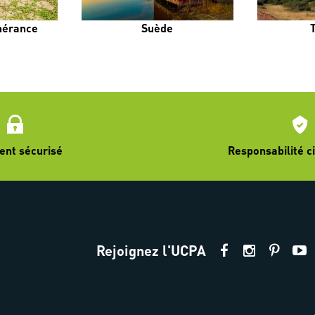
inérance
Suède
ent sécurisé
Responsabilité ci
Rejoignez l'UCPA