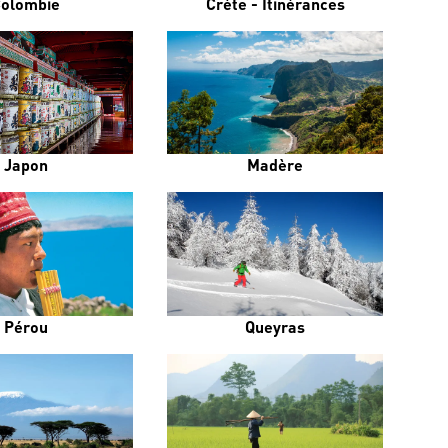
olombie
Crète - Itinérances
Japon
Madère
Pérou
Queyras