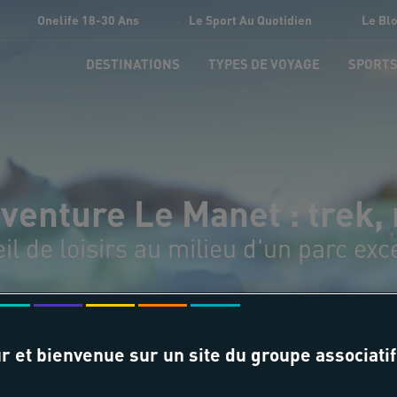
Onelife 18-30 Ans
Le Sport Au Quotidien
Le Bl
DESTINATIONS
TYPES DE VOYAGE
SPORT
venture Le Manet : trek
il de loisirs au milieu d'un parc exc
r et bienvenue sur un site du groupe associatif