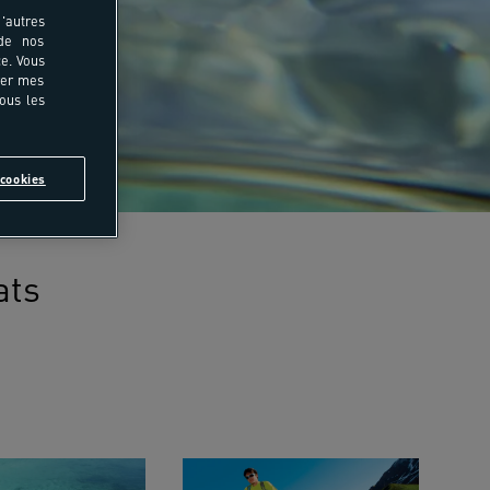
'autres
 de nos
e. Vous
rer mes
tous les
cookies
ats