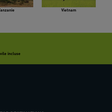
Tanzanie
Vietnam
vile incluse