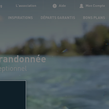
og
L'association
Aide
Mon Compte
S
INSPIRATIONS
DÉPARTS GARANTIS
BONS PLANS
, randonnée
eptionnel