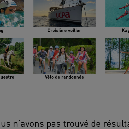
ng
Croisière voilier
Ka
uestre
Vélo de randonnée
us n’avons pas trouvé de résult