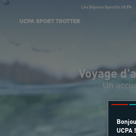
Les Séjours Sportifs UCPA
UCPA SPORT TROTTER
Voyage d'a
Un accue
Bonjou
UCPA !