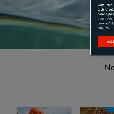
Vous êtes 
technologi
campagnes 
pouvez mod
cookies". E
cookies.
ACC
No