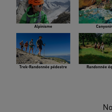
Alpinisme
Canyoni
Trek-Randonnée pédestre
Randonnée éq
No