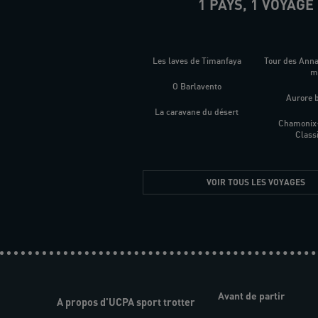
1 PAYS, 1 VOYAGE
Les laves de Timanfaya
Tour des Ann
O Barlavento
Aurore 
La caravane du désert
Chamonix
Class
VOIR TOUS LES VOYAGES
Avant de partir
A propos d'UCPA sport trotter