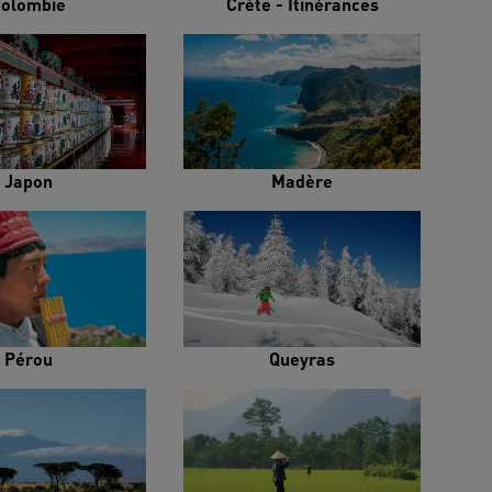
olombie
Crète - Itinérances
Japon
Madère
Pérou
Queyras