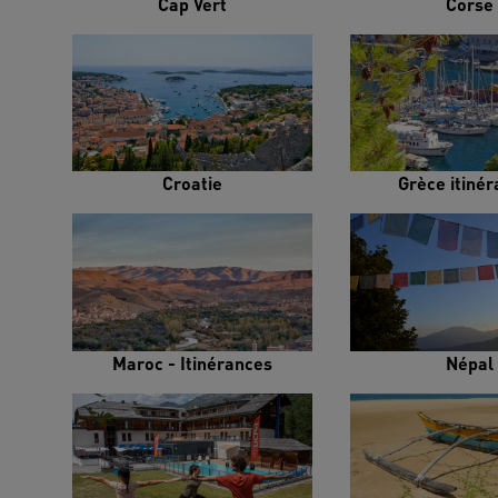
Cap Vert
Corse
Croatie
Grèce itiné
Maroc - Itinérances
Népal