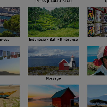
Pruno (Haute-Corse)
C
rances
Indonésie - Bali - Itinérance
Norvège