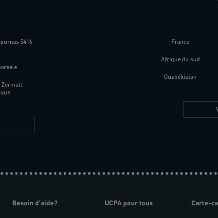
apurnas 5416
France
m
Afrique du sud
boréale
Ouzbékistan
-Zermatt
ique
Besoin d'aide?
UCPA pour tous
Carte-c