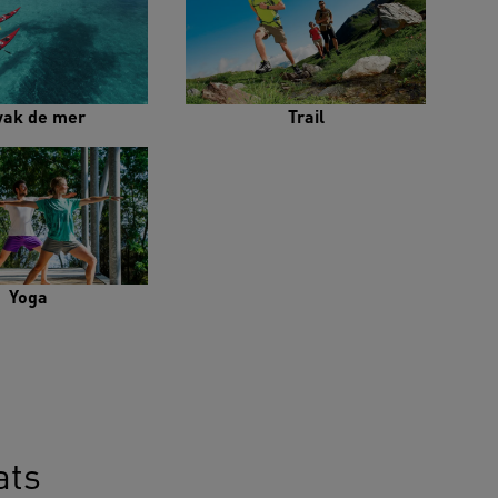
yak de mer
Trail
Yoga
ats