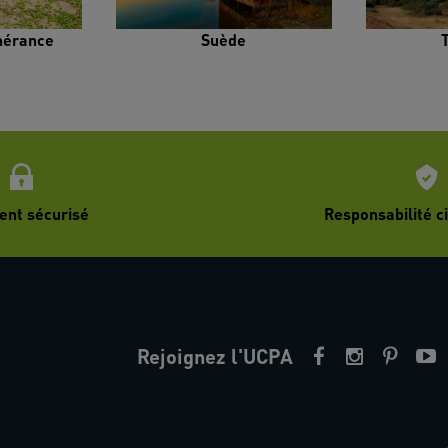
inérance
Suède
ent sécurisé
Responsabilité ci
Rejoignez l'UCPA