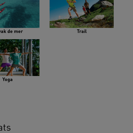
yak de mer
Trail
Yoga
ats