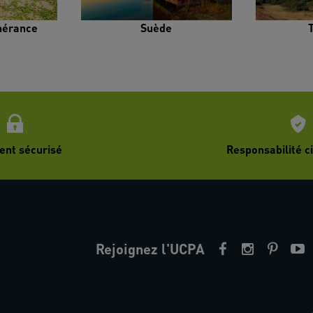
inérance
Suède
ent sécurisé
Responsabilité ci
Rejoignez l'UCPA