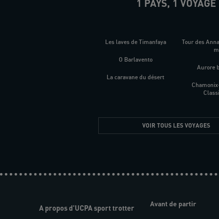
1 PAYS, 1 VOYAGE
Les laves de Timanfaya
Tour des Ann
O Barlavento
Aurore 
La caravane du désert
Chamonix
Class
VOIR TOUS LES VOYAGES
Avant de partir
A propos d'UCPA sport trotter