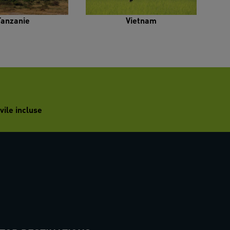
Tanzanie
Vietnam
vile incluse