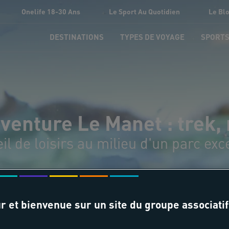
Onelife 18-30 Ans
Le Sport Au Quotidien
Le Bl
DESTINATIONS
TYPES DE VOYAGE
SPORT
venture Le Manet : trek
il de loisirs au milieu d'un parc exc
r et bienvenue sur un site du groupe associatif