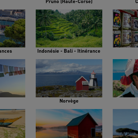
Pruno (Haute-Corse)
C
rances
Indonésie - Bali - Itinérance
Norvège