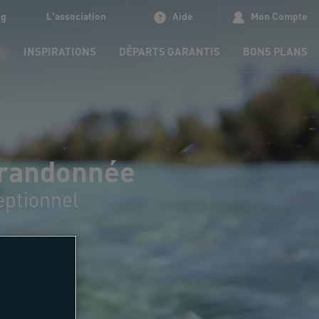
og
L'association
Aide
Mon Compte
S
INSPIRATIONS
DÉPARTS GARANTIS
BONS PLANS
, randonnée
eptionnel