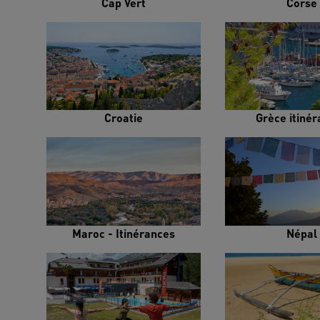
Cap Vert
Corse
Croatie
Grèce itiné
Maroc - Itinérances
Népal