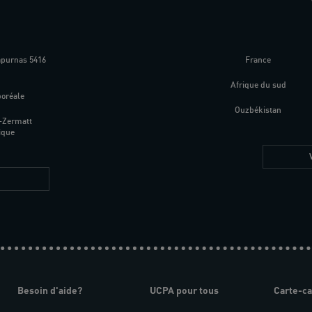
apurnas 5416
France
m
Afrique du sud
boréale
Ouzbékistan
-Zermatt
ique
Besoin d'aide?
UCPA pour tous
Carte-c