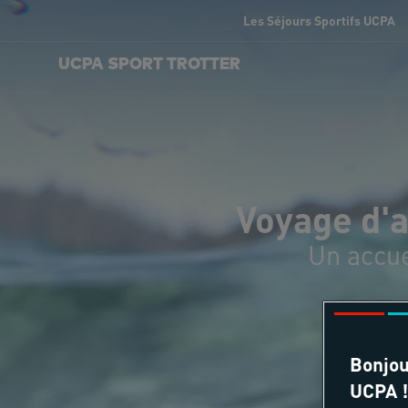
Les Séjours Sportifs UCPA
UCPA SPORT TROTTER
Voyage d'a
Un accue
Bonjou
UCPA !