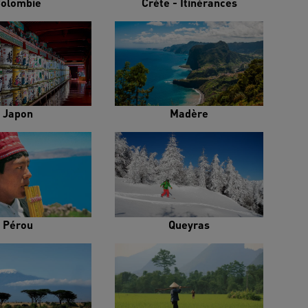
olombie
Crète - Itinérances
Japon
Madère
Pérou
Queyras