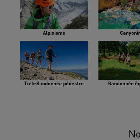
Alpinisme
Canyoni
Trek-Randonnée pédestre
Randonnée éq
No