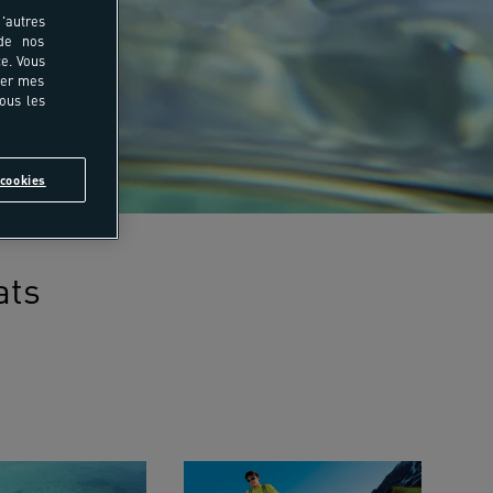
'autres
 de nos
e. Vous
rer mes
tous les
cookies
ats