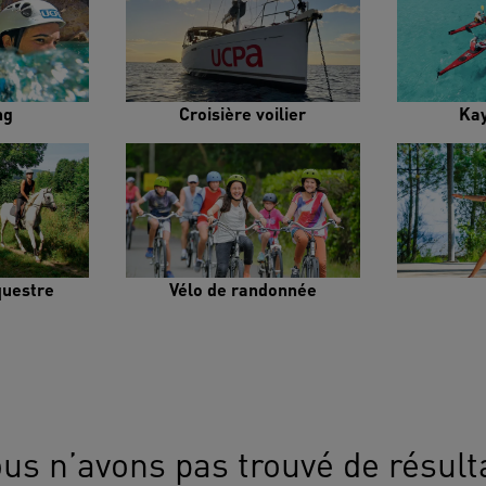
ng
Croisière voilier
Ka
uestre
Vélo de randonnée
us n’avons pas trouvé de résult