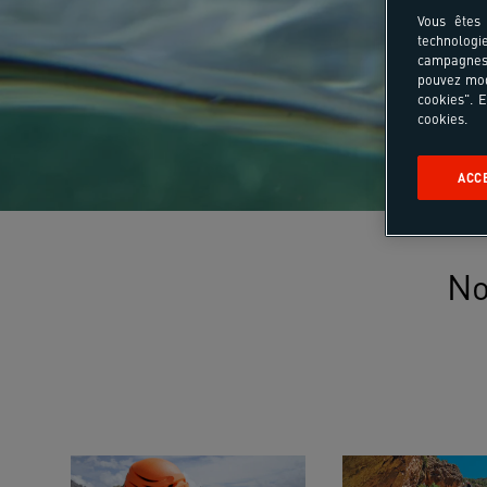
Vous êtes 
technologi
campagnes 
pouvez mod
cookies". E
cookies.
ACC
No