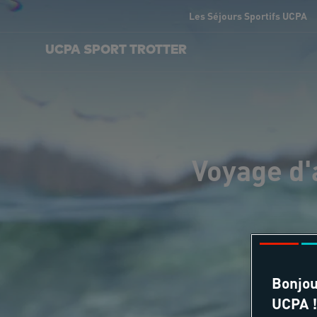
Les Séjours Sportifs UCPA
UCPA SPORT TROTTER
Voyage d'
Bonjou
UCPA !