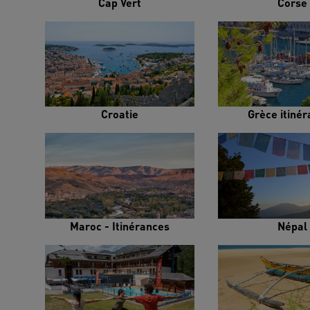
Cap Vert
Corse
Croatie
Grèce itiné
Maroc - Itinérances
Népal