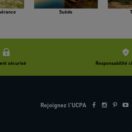
inérance
Suède
ent sécurisé
Responsabilité ci
Rejoignez l'UCPA