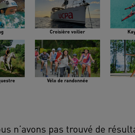
ng
Croisière voilier
Ka
uestre
Vélo de randonnée
us n’avons pas trouvé de résult