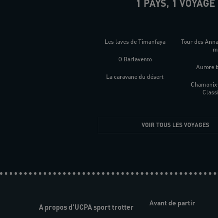
1 PAYS, 1 VOYAGE
Les laves de Timanfaya
Tour des Ann
O Barlavento
Aurore 
La caravane du désert
Chamonix
Class
VOIR TOUS LES VOYAGES
Avant de partir
A propos d'UCPA sport trotter