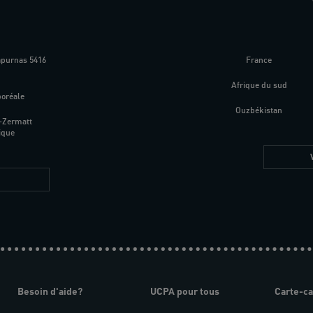
apurnas 5416
France
m
Afrique du sud
boréale
Ouzbékistan
-Zermatt
ique
Besoin d'aide?
UCPA pour tous
Carte-c