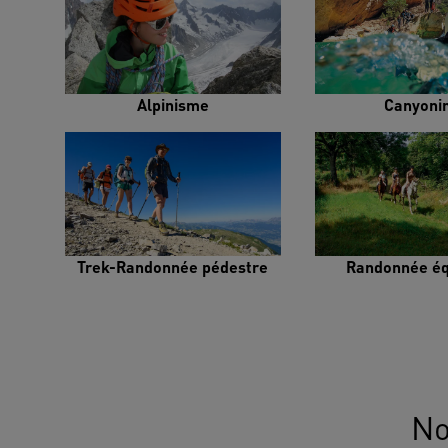
Alpinisme
Canyoni
Trek-Randonnée pédestre
Randonnée éq
No