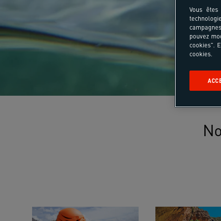
Vous êtes 
technologi
campagnes 
pouvez mod
cookies". E
cookies.
ACC
No