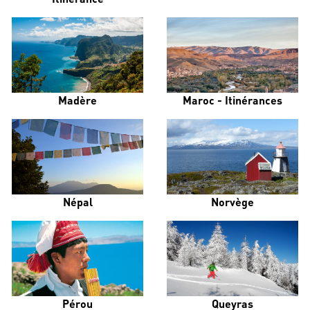
Madère
Maroc - Itinérances
Népal
Norvège
Pérou
Queyras