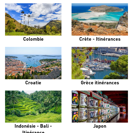
Colombie
Crète - Itinérances
Croatie
Grèce itinérances
Indonésie - Bali -
Japon
Itinérance