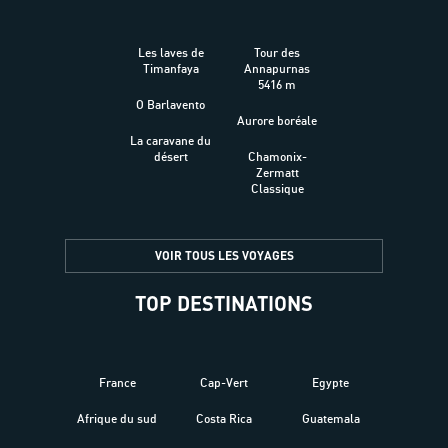
Les laves de
Tour des
Timanfaya
Annapurnas
5416 m
O Barlavento
Aurore boréale
La caravane du
désert
Chamonix-
Zermatt
Classique
VOIR TOUS LES VOYAGES
TOP DESTINATIONS
France
Cap-Vert
Egypte
Afrique du sud
Costa Rica
Guatemala