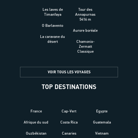
Les laves de
Tour des
Timanfaya
Annapurnas
5416 m
O Barlavento
Aurore boréale
La caravane du
désert
Chamonix-
Zermatt
Classique
VOIR TOUS LES VOYAGES
TOP DESTINATIONS
France
Cap-Vert
Egypte
Afrique du sud
Costa Rica
Guatemala
Ouzbékistan
Canaries
Vietnam