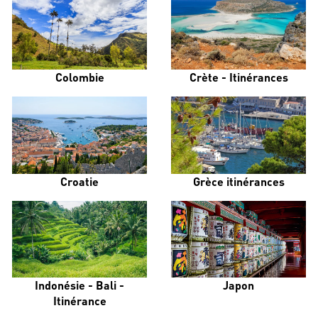
Colombie
Crète - Itinérances
Croatie
Grèce itinérances
Indonésie - Bali -
Japon
Itinérance