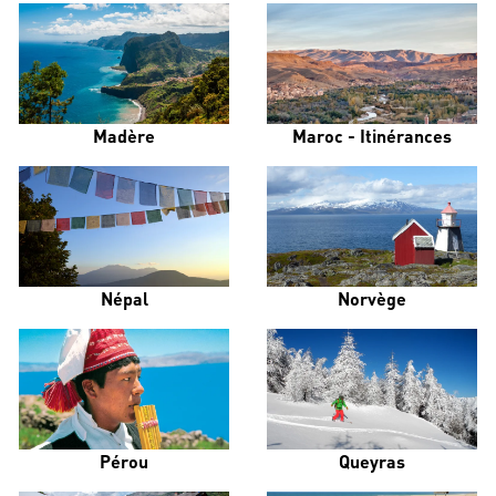
Madère
Maroc - Itinérances
Népal
Norvège
Pérou
Queyras