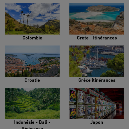
Colombie
Crète - Itinérances
Croatie
Grèce itinérances
Indonésie - Bali -
Japon
Itinérance