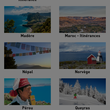
Madère
Maroc - Itinérances
Népal
Norvège
Pérou
Queyras