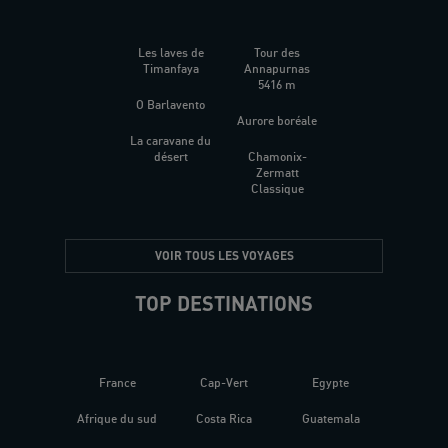
Les laves de
Tour des
Timanfaya
Annapurnas
5416 m
O Barlavento
Aurore boréale
La caravane du
désert
Chamonix-
Zermatt
Classique
VOIR TOUS LES VOYAGES
TOP DESTINATIONS
France
Cap-Vert
Egypte
Afrique du sud
Costa Rica
Guatemala