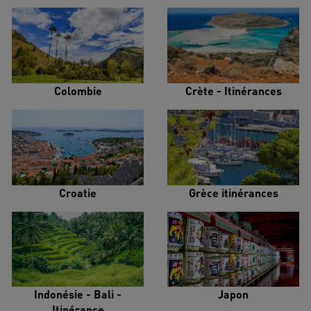
Colombie
Crète - Itinérances
Croatie
Grèce itinérances
Indonésie - Bali -
Japon
Itinérance