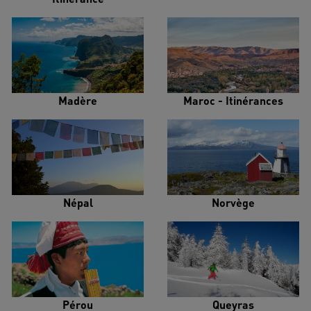
Madère
Maroc - Itinérances
Népal
Norvège
Pérou
Queyras