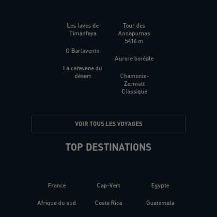
Les laves de
Tour des
Timanfaya
Annapurnas
5416 m
O Barlavento
Aurore boréale
La caravane du
désert
Chamonix-
Zermatt
Classique
VOIR TOUS LES VOYAGES
TOP DESTINATIONS
France
Cap-Vert
Egypte
Afrique du sud
Costa Rica
Guatemala