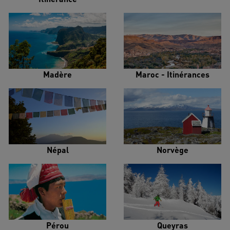
Madère
Maroc - Itinérances
Népal
Norvège
Pérou
Queyras