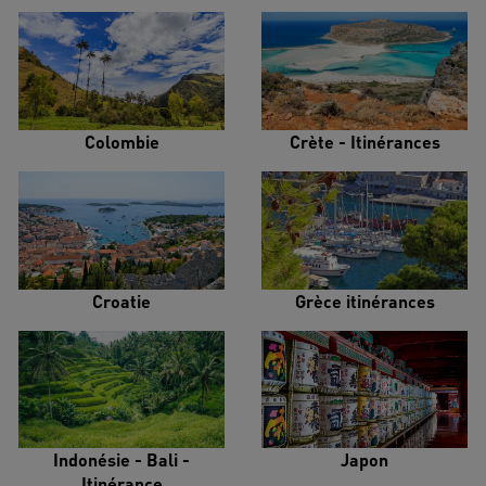
Colombie
Crète - Itinérances
Croatie
Grèce itinérances
Indonésie - Bali -
Japon
Itinérance