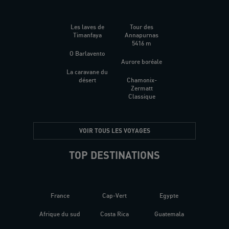
Les laves de
Tour des
Timanfaya
Annapurnas
5416 m
O Barlavento
Aurore boréale
La caravane du
désert
Chamonix-
Zermatt
Classique
VOIR TOUS LES VOYAGES
TOP DESTINATIONS
France
Cap-Vert
Egypte
Afrique du sud
Costa Rica
Guatemala