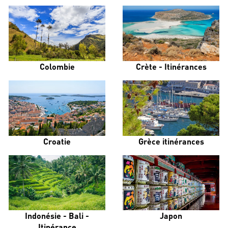
Colombie
Crète - Itinérances
Croatie
Grèce itinérances
Indonésie - Bali -
Japon
Itinérance