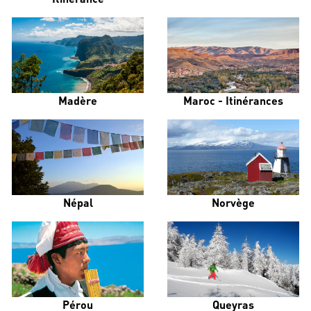
Madère
Maroc - Itinérances
Népal
Norvège
Pérou
Queyras