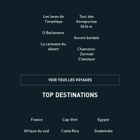
Les laves de
Tour des
Timanfaya
Annapurnas
5416 m
O Barlavento
Aurore boréale
La caravane du
désert
Chamonix-
Zermatt
Classique
VOIR TOUS LES VOYAGES
TOP DESTINATIONS
France
Cap-Vert
Egypte
Afrique du sud
Costa Rica
Guatemala