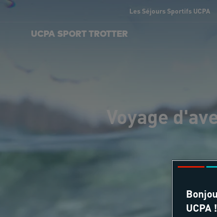
Les Séjours Sportifs UCPA
UCPA SPORT TROTTER
Voyage d'ave
Bonjou
UCPA !