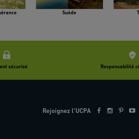
inérance
Suède
ent sécurisé
Responsabilité ci
Rejoignez l'UCPA