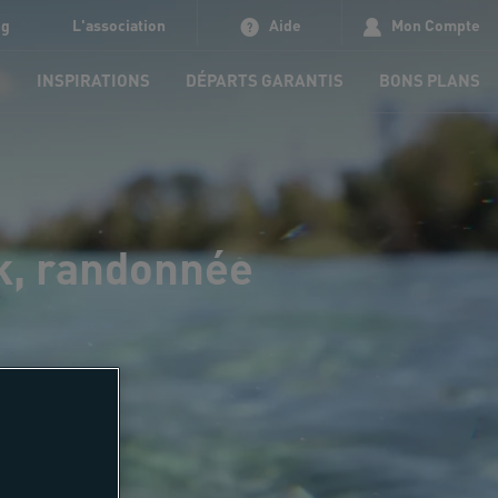
og
L'association
Aide
Mon Compte
S
INSPIRATIONS
DÉPARTS GARANTIS
BONS PLANS
ek, randonnée