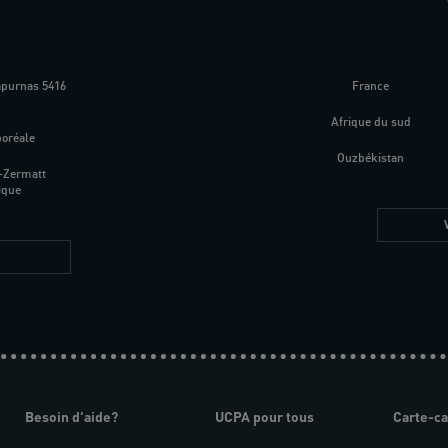
apurnas 5416
France
m
Afrique du sud
boréale
Ouzbékistan
-Zermatt
ique
Besoin d'aide?
UCPA pour tous
Carte-c