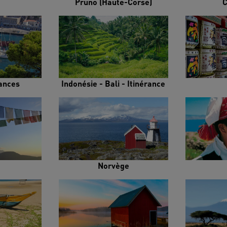
Pruno (Haute-Corse)
C
rances
Indonésie - Bali - Itinérance
Norvège