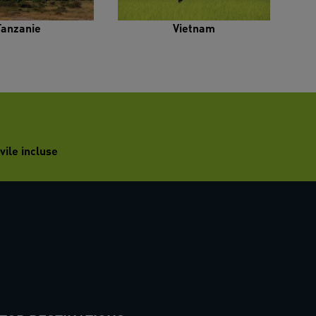
Tanzanie
Vietnam
vile incluse