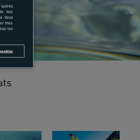
'autres
 de nos
e. Vous
rer mes
tous les
cookies
ats