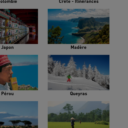
olombie
Crète - Itinérances
Japon
Madère
Pérou
Queyras