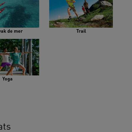
yak de mer
Trail
Yoga
ats