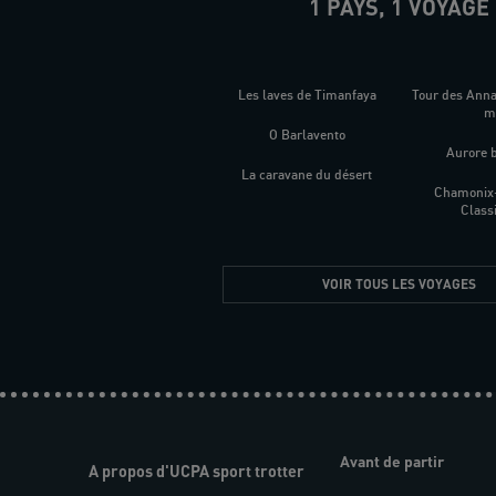
1 PAYS, 1 VOYAGE
Les laves de Timanfaya
Tour des Ann
O Barlavento
Aurore 
La caravane du désert
Chamonix
Class
VOIR TOUS LES VOYAGES
Avant de partir
A propos d'UCPA sport trotter