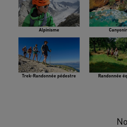
Alpinisme
Canyoni
Trek-Randonnée pédestre
Randonnée éq
No