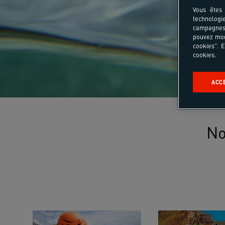
Vous êtes 
technologi
campagnes 
pouvez mod
cookies". E
cookies.
ACC
No