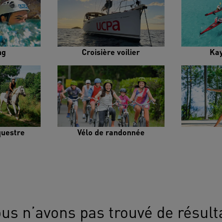
ng
Croisière voilier
Ka
uestre
Vélo de randonnée
us n’avons pas trouvé de résult