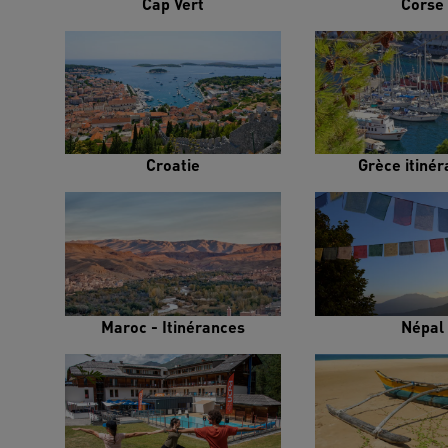
Cap Vert
Corse
Croatie
Grèce itiné
Maroc - Itinérances
Népal