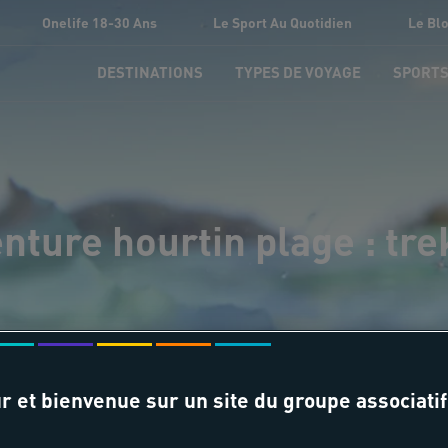
Onelife 18-30 Ans
Le Sport Au Quotidien
Le Bl
DESTINATIONS
TYPES DE VOYAGE
SPORT
nture hourtin plage : tr
r et bienvenue sur un site du groupe associatif