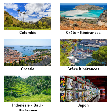
Colombie
Crète - Itinérances
Croatie
Grèce itinérances
Indonésie - Bali -
Japon
Itinérance