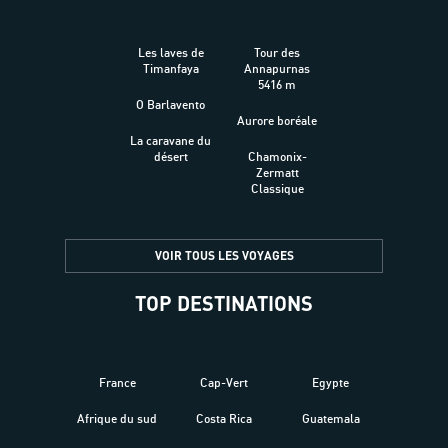
Les laves de
Tour des
Timanfaya
Annapurnas
5416 m
O Barlavento
Aurore boréale
La caravane du
désert
Chamonix-
Zermatt
Classique
VOIR TOUS LES VOYAGES
TOP DESTINATIONS
France
Cap-Vert
Egypte
Afrique du sud
Costa Rica
Guatemala