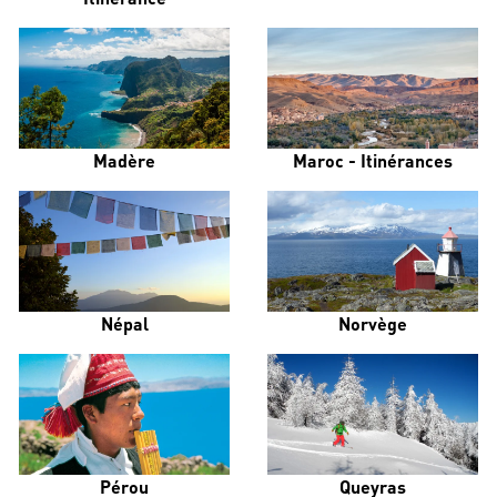
Madère
Maroc - Itinérances
Népal
Norvège
Pérou
Queyras