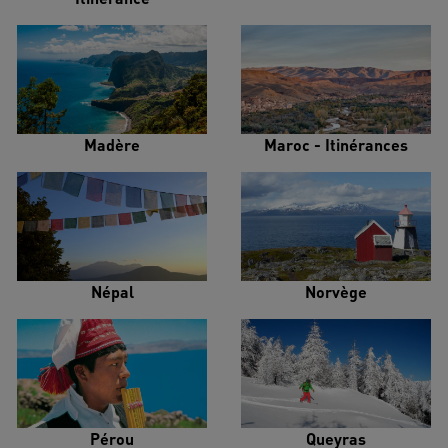
Madère
Maroc - Itinérances
Népal
Norvège
Pérou
Queyras