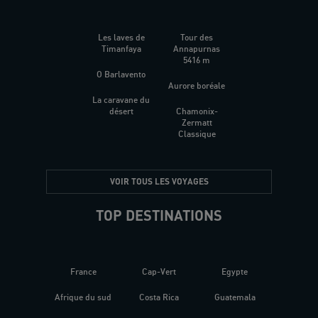
Les laves de
Tour des
Timanfaya
Annapurnas
5416 m
O Barlavento
Aurore boréale
La caravane du
désert
Chamonix-
Zermatt
Classique
VOIR TOUS LES VOYAGES
TOP DESTINATIONS
France
Cap-Vert
Egypte
Afrique du sud
Costa Rica
Guatemala