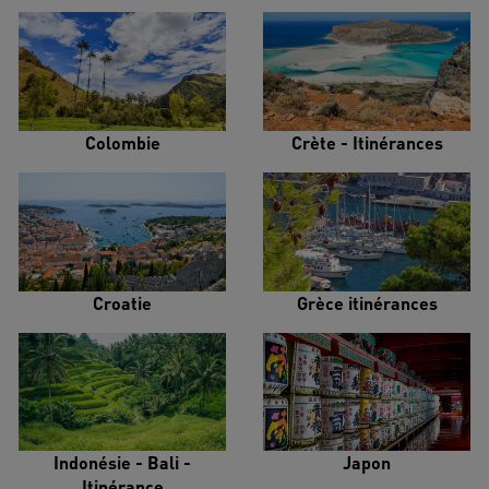
Colombie
Crète - Itinérances
Croatie
Grèce itinérances
Indonésie - Bali -
Japon
Itinérance