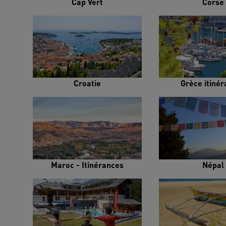
Cap Vert
Corse
Croatie
Grèce itiné
Maroc - Itinérances
Népal