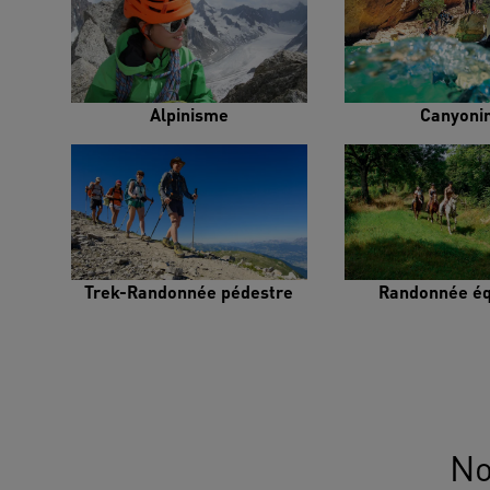
Alpinisme
Canyoni
Trek-Randonnée pédestre
Randonnée éq
No