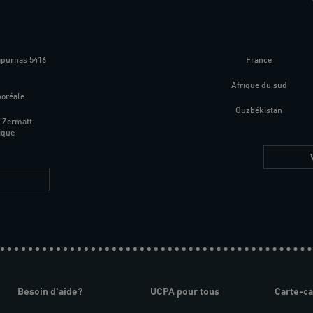
apurnas 5416
France
m
Afrique du sud
boréale
Ouzbékistan
-Zermatt
ique
Besoin d'aide?
UCPA pour tous
Carte-c