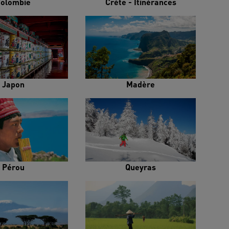
olombie
Crète - Itinérances
Japon
Madère
Pérou
Queyras