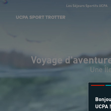
Les Séjours Sportifs UCPA
UCPA SPORT TROTTER
Voyage d'aventure
Une Îl
Bonjou
UCPA !