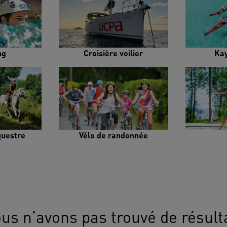
ng
Croisière voilier
Ka
uestre
Vélo de randonnée
us n’avons pas trouvé de résult