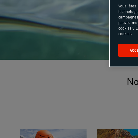
Vous êtes 
technologi
campagnes 
pouvez mod
cookies". E
cookies.
ACC
No