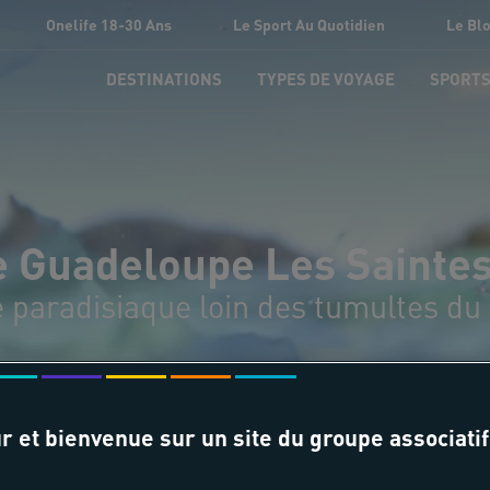
Onelife 18-30 Ans
Le Sport Au Quotidien
Le Bl
DESTINATIONS
TYPES DE VOYAGE
SPORT
 Guadeloupe Les Saintes
e paradisiaque loin des tumultes d
r et bienvenue sur un site du groupe associatif