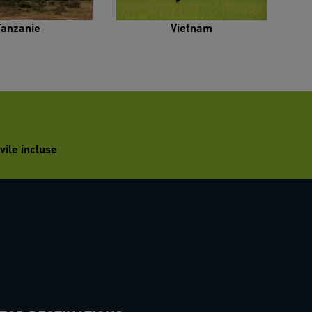
Tanzanie
Vietnam
vile incluse