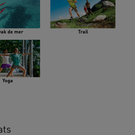
yak de mer
Trail
Yoga
ats