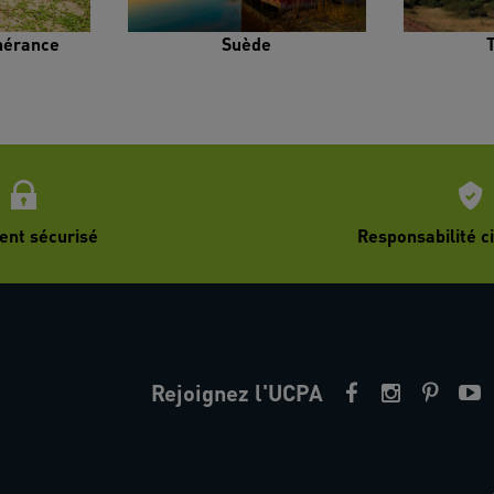
inérance
Suède
ent sécurisé
Responsabilité ci
Rejoignez l'UCPA