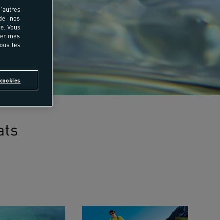
'autres
 de nos
e. Vous
rer mes
tous les
cookies
ats