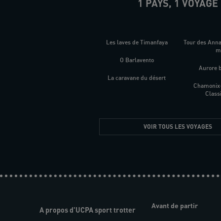
1 PAYS, 1 VOYAGE
Les laves de Timanfaya
Tour des Ann
O Barlavento
Aurore 
La caravane du désert
Chamonix
Class
VOIR TOUS LES VOYAGES
Avant de partir
A propos d'UCPA sport trotter