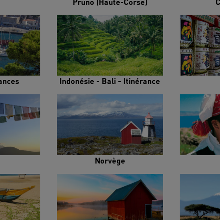
Pruno (Haute-Corse)
C
rances
Indonésie - Bali - Itinérance
Norvège