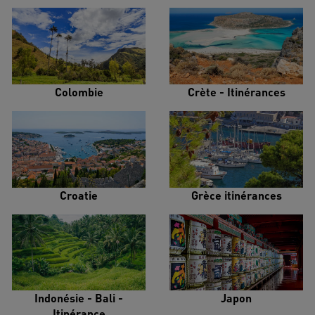
Colombie
Crète - Itinérances
Croatie
Grèce itinérances
Indonésie - Bali -
Japon
Itinérance