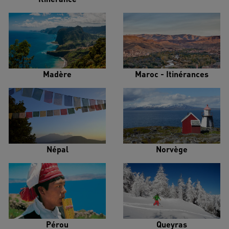
Madère
Maroc - Itinérances
Népal
Norvège
Pérou
Queyras