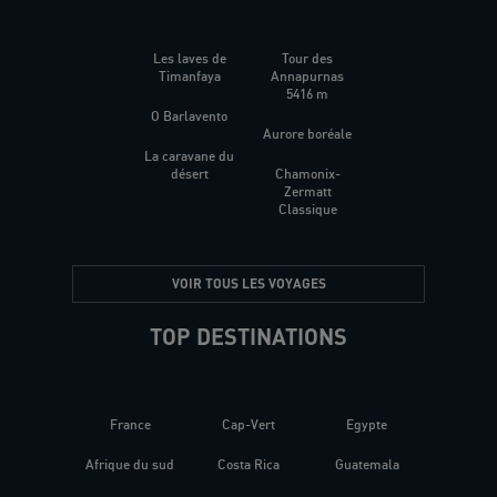
Les laves de
Tour des
Timanfaya
Annapurnas
5416 m
O Barlavento
Aurore boréale
La caravane du
désert
Chamonix-
Zermatt
Classique
VOIR TOUS LES VOYAGES
TOP DESTINATIONS
France
Cap-Vert
Egypte
Afrique du sud
Costa Rica
Guatemala