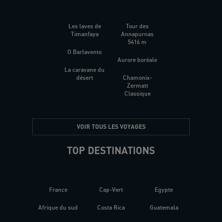
Les laves de
Tour des
Timanfaya
Annapurnas
5416 m
O Barlavento
Aurore boréale
La caravane du
désert
Chamonix-
Zermatt
Classique
VOIR TOUS LES VOYAGES
TOP DESTINATIONS
France
Cap-Vert
Egypte
Afrique du sud
Costa Rica
Guatemala