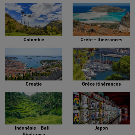
Colombie
Crète - Itinérances
Croatie
Grèce itinérances
Indonésie - Bali -
Japon
Itinérance