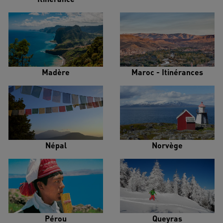
Madère
Maroc - Itinérances
Népal
Norvège
Pérou
Queyras