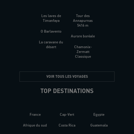
Les laves de
Tour des
Timanfaya
Annapurnas
5416 m
O Barlavento
Aurore boréale
La caravane du
désert
Chamonix-
Zermatt
Classique
VOIR TOUS LES VOYAGES
TOP DESTINATIONS
France
Cap-Vert
Egypte
Afrique du sud
Costa Rica
Guatemala