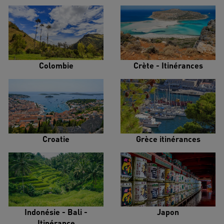
Colombie
Crète - Itinérances
Croatie
Grèce itinérances
Indonésie - Bali -
Japon
Itinérance