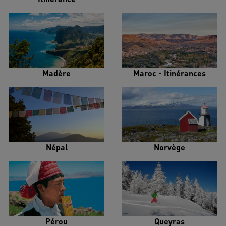
Madère
Maroc - Itinérances
Népal
Norvège
Pérou
Queyras