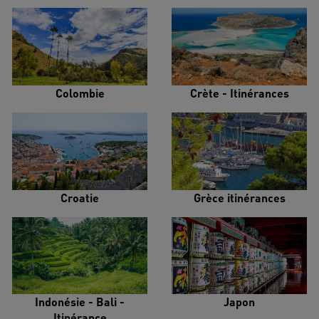
Colombie
Crète - Itinérances
Croatie
Grèce itinérances
Indonésie - Bali -
Japon
Itinérance