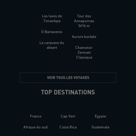
Les laves de
Tour des
Timanfaya
Annapurnas
5416 m
O Barlavento
Aurore boréale
La caravane du
désert
Chamonix-
Zermatt
Classique
VOIR TOUS LES VOYAGES
TOP DESTINATIONS
France
Cap-Vert
Egypte
Afrique du sud
Costa Rica
Guatemala